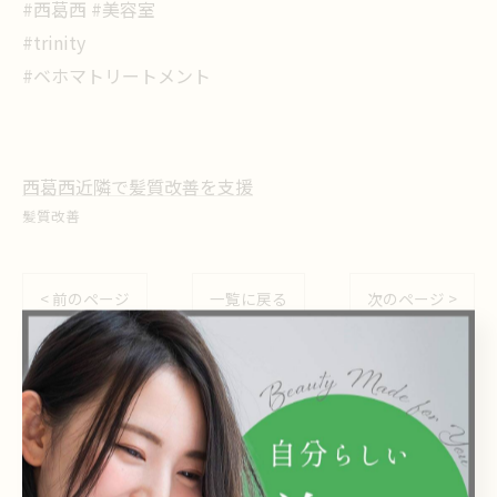
#西葛西 #美容室
#trinity
#ベホマトリートメント
西葛西近隣で髪質改善を支援
髪質改善
< 前のページ
一覧に戻る
次のページ >
関連タグ
#西葛西
#美容室