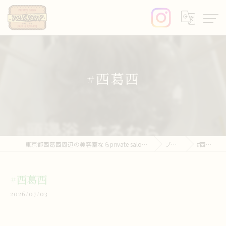
#西葛西
東京都西葛西周辺の美容室ならprivate salon trinity
ブログ
#西葛西
#西葛西
2026/07/03