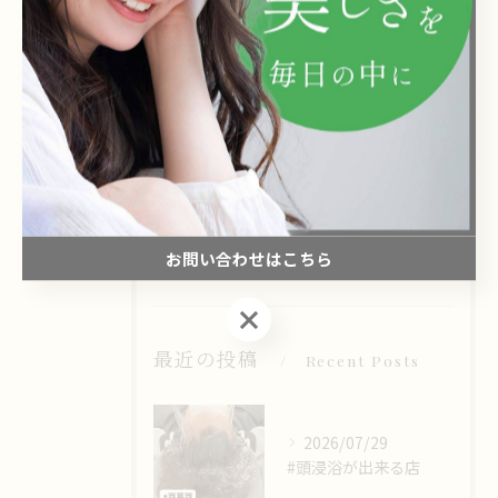
カテゴリー
Categories
全てのカテゴリー
カット
頭浸浴
オーガニックヘナ
髪質改善
カラー
お問い合わせはこちら
お問い合わせはこちら
最近の投稿
Recent Posts
2026/07/29
#頭浸浴が出来る店