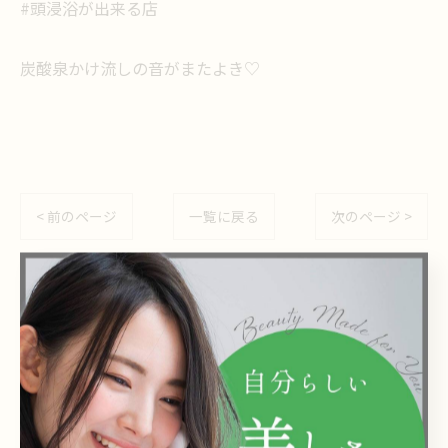
#頭浸浴が出来る店
炭酸泉かけ流しの音がまたよき♡
< 前のページ
一覧に戻る
次のページ >
関連タグ
#西葛西
#美容室