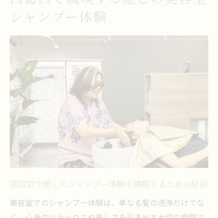
シャンプー体験
術の違い
日常から解放される美容室の空間とシャン
プー体験
ヘアケア重視の女性におすすめ美容室シャンプ
ー
美容室が提案するヘアケア重視のシャンプ
ー体験
ダメージケアも叶う美容室のシャンプーサ
ービスとは
髪と頭皮の悩みを美容室シャンプーでサポ
ート
美容室で癒しのシャンプー体験を満喫するための秘訣
美容室のヘアケアシャンプーで美髪を目指
すポイント
美容室でのシャンプー体験は、単なる髪の洗浄だけでな
く、心身のリラックスや美しさを引き出す大切な時間で
ヘアケア意識の高い女性に選ばれる美容室