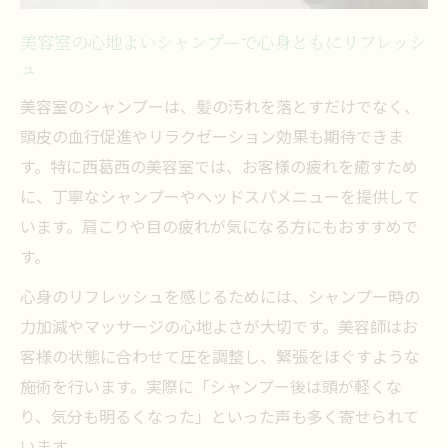
プロの美容室シャンプーが髪に与える保護
美容室の心地よいシャンプーで心身ともにリフレッシ
と補修効果
ュ
美容室のダメージケアシャンプーが選ばれ
美容室のシャンプーは、髪の汚れを落とすだけでなく、
る理由
頭皮の血行促進やリラクゼーション効果も期待できま
美容室ならではのシャンプー技術で髪質を
す。特に西葛西の美容室では、お客様の疲れを癒すため
改善
に、丁寧なシャンプーやヘッドスパメニューを提供して
ダメージ髪を蘇らせる美容室シャンプーの
います。肩こりや目の疲れが気になる方にもおすすめで
メリット
す。
日常から解放される美容室での極上シャンプー
心身のリフレッシュを感じるためには、シャンプー時の
術
力加減やマッサージの心地よさが大切です。美容師はお
美容室シャンプーで非日常のリラックスを
客様の状態に合わせて圧を調整し、緊張をほぐすような
体験
施術を行います。実際に「シャンプー後は頭が軽くな
り、気分も明るくなった」といった声も多く寄せられて
美容室が提供する極上シャンプーのポイン
います。
ト解説