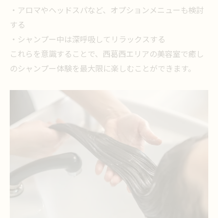
・アロマやヘッドスパなど、オプションメニューも検討
美容室で髪と心を整えるシャンプー体験を
する
探す
・シャンプー中は深呼吸してリラックスする
西葛西の美容室が人気な理由とシャンプー
これらを意識することで、西葛西エリアの美容室で癒し
の魅力
のシャンプー体験を最大限に楽しむことができます。
美容室選びで注目される心地よいシャンプ
ー時間
髪も心も癒される美容室のシャンプーサー
ビス
美容室ならではの細やかなシャンプーケア
が好評
美容室シャンプーが髪のダメージ改善に効く理
由
美容室シャンプーでダメージ改善が期待で
きる仕組み