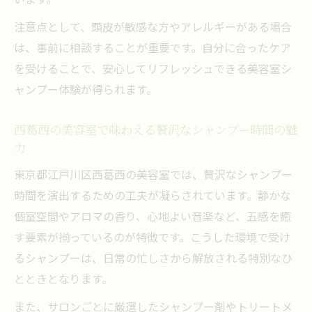
忙しい人におすすめの美容室シャンプー活
注意点として、頭皮が敏感な方やアレルギーがある場合
用法
は、事前に相談することが重要です。自分に合ったケア
美容室で味わう癒しのシャンプータイムの
を受けることで、安心してリフレッシュできる美容室シ
魅力
ャンプー体験が得られます。
特別感を感じる美容室シャンプーの選び方
西葛西の美容室で味わえる贅沢なシャンプー時間の魅
力
東京都江戸川区西葛西の美容室では、贅沢なシャンプー
時間を演出するための工夫が凝らされています。静かな
個室空間やアロマの香り、心地よい音楽など、五感を癒
す要素が揃っているのが特徴です。こうした環境で受け
るシャンプーは、日常の忙しさから解放される特別なひ
とときとなります。
また、サロンごとに厳選したシャンプー剤やトリートメ