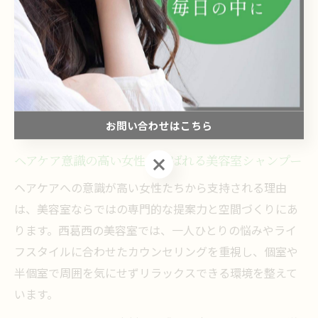
のタイミングなど、細部までこだわった施術が美髪への
近道です。利用者からは「仕上がりのツヤが違う」「髪
がまとまりやすくなった」といった声が多く、定期的な
サロンシャンプーが髪質改善のポイントとなります。自
宅ケアとの違いを実感しやすい点も、美容室ならではの
魅力です。
お問い合わせはこちら
ヘアケア意識の高い女性に選ばれる美容室シャンプー
お問い合わせはこちら
ヘアケアへの意識が高い女性たちから支持される理由
は、美容室ならではの専門的な提案力と空間づくりにあ
ります。西葛西の美容室では、一人ひとりの悩みやライ
フスタイルに合わせたカウンセリングを重視し、個室や
半個室で周囲を気にせずリラックスできる環境を整えて
います。