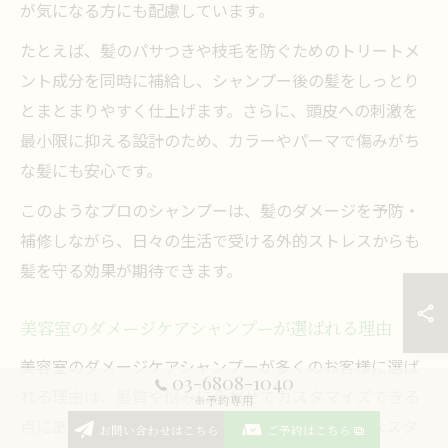
が気になる方にも配慮しています。
たとえば、髪のパサつきや枝毛を防ぐためのトリートメ
ント成分を同時に補給し、シャンプー後の髪をしっとり
とまとまりやすく仕上げます。さらに、頭皮への刺激を
最小限に抑える設計のため、カラーやパーマで傷みがち
な髪にも安心です。
このようなプロのシャンプーは、髪のダメージを予防・
補修しながら、日々の生活で受ける外的ストレスからも
髪を守る効果が期待できます。
美容室のダメージケアシャンプーが選ばれる理由
美容室のダメージケアシャンプーが多くのお客様に選ば
03-6808-1040
れる理由は、髪質や悩みに合わせてカスタマイズできる
※予約専用
点にあります。特に西葛西エリアでは、経験豊富なスタ
お問い合わせはこちら
ご予約はこちら