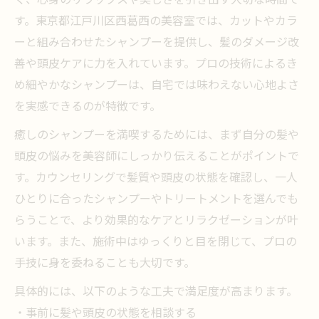
す。東京都江戸川区西葛西の美容室では、カットやカラ
シャンプー
ーと組み合わせたシャンプーを提供し、髪のダメージ改
リラックスしたい方へ贈る至福のシャンプー時
善や頭皮ケアに力を入れています。プロの技術によるき
間
め細やかなシャンプーは、自宅では味わえない心地よさ
美容室シャンプーが叶える心地よいリラク
を実感できるのが特徴です。
ゼーション体験
癒しのシャンプーを満喫するためには、まず自分の髪や
仕事帰りにも最適な美容室シャンプーの癒
頭皮の悩みを美容師にしっかり伝えることがポイントで
し効果
す。カウンセリングで髪質や頭皮の状態を確認し、一人
美容室のゆったりシャンプーで至福のひと
ひとりに合ったシャンプーやトリートメントを選んでも
ときを実感
らうことで、より効果的なケアとリラクゼーションが叶
ストレス解消に美容室シャンプーがおすす
います。また、施術中はゆっくりと目を閉じて、プロの
めの理由
手技に身を委ねることも大切です。
美容室シャンプーで味わう特別なリラック
具体的には、以下のような工夫で満足度が高まります。
スタイム
・事前に髪や頭皮の状態を相談する
髪と心が整う美容室なら西葛西エリアが注目