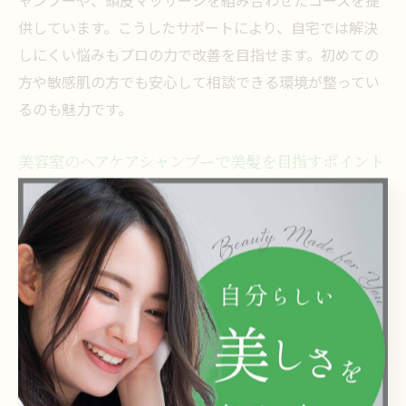
ャンプーや、頭皮マッサージを組み合わせたコースを提
供しています。こうしたサポートにより、自宅では解決
しにくい悩みもプロの力で改善を目指せます。初めての
方や敏感肌の方でも安心して相談できる環境が整ってい
るのも魅力です。
美容室のヘアケアシャンプーで美髪を目指すポイント
美髪を手に入れるためには、美容室でのシャンプー体験
を活用することが大切です。西葛西の美容室では、髪の
ツヤや手触りを重視したヘアケアメニューが充実してお
り、プロの技術による洗髪で毛穴の汚れや余分な皮脂を
すっきり落とします。さらに、ダメージを受けた髪には
専用トリートメントや補修成分入りのシャンプーを使用
します。
具体的には、シャンプー時の指の動きや水温、洗い流し