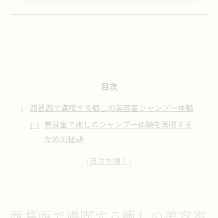
目次
西葛西で満喫する癒しの美容室シャンプー体験
美容室で癒しのシャンプー体験を満喫する
ための秘訣
美容室の心地よいシャンプーで心身ともに
リフレッシュ
西葛西の美容室で味わえる贅沢なシャンプ
ー時間の魅力
西葛西で満喫する癒しの美容室
美容室シャンプーで感じる癒しとプロの技