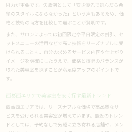
術力が重要です。失敗例として「安さ優先で選んだら希
髪質やスタイルに合う美容室選びのコツ
望のスタイルにならなかった」という声もあるため、価
予約不要で通える西葛西の美容室事情とは
格と技術の両方を比較して選ぶことが賢明です。
予約不要で利用できる美容室のメリットと
また、サロンによっては初回限定や平日限定の割引、セ
特徴
ットメニューの活用などで高い技術をリーズナブルに受
急な来店でも安心な西葛西の美容室活用法
けられることも。自分の求めるサービス内容や仕上がり
美容室の営業時間や立地を賢くチェックす
イメージを明確にしたうえで、価格と技術のバランスが
る方法
取れた美容室を探すことが満足度アップのポイントで
予約なしでも丁寧な施術が受けられる美容
す。
室とは
当日利用できる美容室を探す際のポイント
西葛西エリアで美容室を安く探す最新トレンド
忙しい毎日に最適な安い美容室選びの極意
西葛西エリアでは、リーズナブルな価格で高品質なサー
時短施術が魅力の美容室を見分けるコツ
ビスを受けられる美容室が増えています。最近のトレン
ドとしては、予約なしで気軽に立ち寄れる店舗や、メン
美容室での待ち時間を減らすための工夫