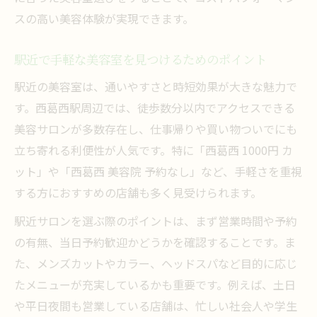
スの高い美容体験が実現できます。
安さだけでなく技術力も重視した美容室選
び
駅近で手軽な美容室を見つけるためのポイント
美容室の口コミや評判を活用した選び方
駅近の美容室は、通いやすさと時短効果が大きな魅力で
セットメニューで美容室費用を最大限節約
す。西葛西駅周辺では、徒歩数分以内でアクセスできる
美容室で受けられるサービス内容の違い
美容サロンが多数存在し、仕事帰りや買い物ついでにも
立ち寄れる利便性が人気です。特に「西葛西 1000円 カ
ット」や「西葛西 美容院 予約なし」など、手軽さを重視
する方におすすめの店舗も多く見受けられます。
駅近サロンを選ぶ際のポイントは、まず営業時間や予約
の有無、当日予約歓迎かどうかを確認することです。ま
た、メンズカットやカラー、ヘッドスパなど目的に応じ
たメニューが充実しているかも重要です。例えば、土日
や平日夜間も営業している店舗は、忙しい社会人や学生