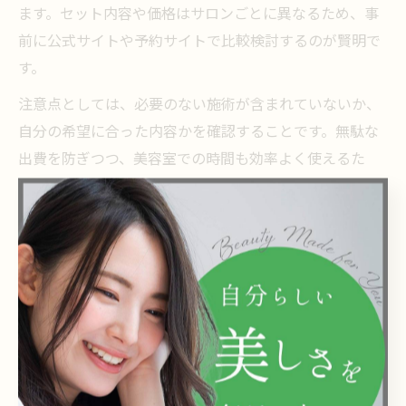
ます。セット内容や価格はサロンごとに異なるため、事
前に公式サイトや予約サイトで比較検討するのが賢明で
す。
注意点としては、必要のない施術が含まれていないか、
自分の希望に合った内容かを確認することです。無駄な
出費を防ぎつつ、美容室での時間も効率よく使えるた
め、忙しい方や毎月通いたい方に特におすすめの方法で
す。
美容室の学割やクーポンでさらにお得に利用
学生の方や初めて利用する方は、美容室の学割やクーポ
ンを積極的に活用しましょう。西葛西周辺の美容室で
は、学生証提示でカットやカラーが割引になる学割メニ
ューや、予約サイト限定のクーポンなど、さまざまな特