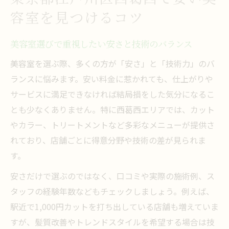
容室を見つけるコツ
口コミでわかる美容室の安さと満足度の関
係
美容室選びで重視したい安さと技術のバランス
美容室のカット料金とサービス内容の比較
術
美容室を選ぶ際、多くの方が「安さ」と「技術力」のバ
ランスに悩みます。安い料金に惹かれても、仕上がりや
カットもカラーも叶うリーズナブルな美容室活
サービスに満足できなければ結局損をした気分になるこ
用法
とも少なくありません。特に西葛西エリアでは、カット
美容室でカットとカラーをお得に楽しむ方
やカラー、トリートメントなど多彩なメニューが提供さ
法
れており、店舗ごとに得意分野や技術の差が見られま
安い美容室でも満足できるカラー施術の選
す。
び方
安さだけで選ぶのではなく、口コミや実際の施術例、ス
セットメニュー活用で美容室費用を賢く節
タッフの経験年数などもチェックしましょう。例えば、
約
駅近で1,000円カットを打ち出している店舗も増えていま
美容室の学割やクーポンでさらにお得に利
すが、髪質改善やトレンドスタイルを希望する場合は技
用