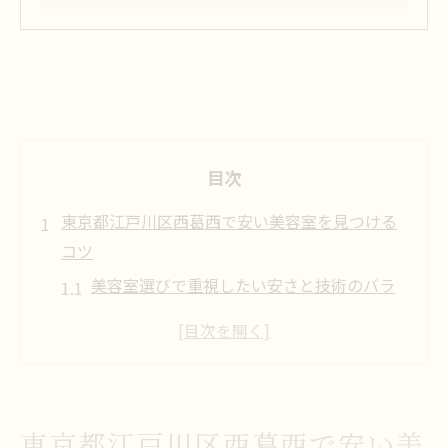
目次
東京都江戸川区西葛西で安い美容室を見つける
コツ
美容室選びで重視したい安さと技術のバラ
ンス
西葛西エリアで美容室を安く探す最新トレ
ンド
駅近で手軽な美容室を見つけるためのポイ
東京都江戸川区西葛西で安い美
ント