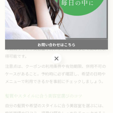
典が用意されています。
新規のお客様限定の割引や、平日限定クーポンを使え
ば、通常よりもかなりお得に施術を受けられることもあ
ります。例えば、カット・カラー・トリートメントがセ
ットになったクーポンを利用すれば、トレンドのヘアス
タイルや髪質改善もリーズナブルに叶います。クーポン
お問い合わせはこちら
は公式サイトや美容室予約アプリ、SNSなどで簡単に取
得可能です。
お問い合わせはこちら
注意点は、クーポンの利用条件や有効期限、併用不可の
ケースがあること。予約時に必ず確認し、希望の日時や
メニューで利用できるかを事前にチェックしましょう。
髪質やスタイルに合う美容室選びのコツ
自分の髪質や希望のスタイルに合う美容室を選ぶには、
施術実績や口コミ、得意分野をしっかりチェックするこ