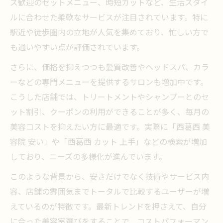
ズ歓迎のセットメニュー、時短カットなど、生活スタイ
効率よく通える美容室の選択ポイント
ルに合わせた柔軟なサービスが注目されています。特に
忙しい女性に合う美容室メニューの選び方
駅近や徒歩圏内の立地が人気を集めており、忙しい方で
安さとスピードを両立できる美容室の見極
も通いやすい点が評価されています。
め方
さらに、価格を抑えつつも髪質改善やヘッドスパ、カラ
美髪ケアも叶う西葛西のお得な美容室活用術
ーなどの専門メニューを提供するサロンも増加中です。
美容室で美髪ケアを安く実現する方法
こうした店舗では、トリートメントやシャンプーとのセ
トリートメント付き美容室メニューの選び
ット割引、クーポンの利用ができることが多く、毎月の
方
美容コストを抑えたい方に最適です。実際に「西葛西 美
髪質改善サービスが充実した美容室の特徴
容院 安い」や「西葛西 カット 上手」などの検索が増加
お得に美髪を手に入れる美容室活用術
しており、ニーズの多様化が進んでいます。
美容室でのヘアケアを賢く選ぶコツ
このような背景から、安さだけでなく技術やサービス内
コスパ重視で探す美容室の選び方を徹底解説
容、店舗の雰囲気までトータルで比較するユーザーが増
美容室のコスパを比較するためのチェック
えているのが特徴です。最新トレンドを押さえて、自分
項目
に合った美容室選びをすることで、コストパフォーマン