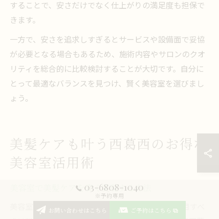
することで、安さだけでなく仕上がりの満足度も担保で
きます。
一方で、安さを追求しすぎるとサービスや設備面で妥協
が必要となる場合もあるため、施術内容やサロンのクオ
リティを総合的に比較検討することが大切です。自分に
とって最適なバランスを見つけ、賢く美容室を選びまし
ょう。
美髪ケアも叶う西葛西のお得な
美容室活用術
03-6808-1040
美容室で美髪ケアを安く実現する方法
※予約専用
美容室で美髪ケアを安く実現したい場合、まず注目すべ
お問い合わせはこちら
ご予約はこちら