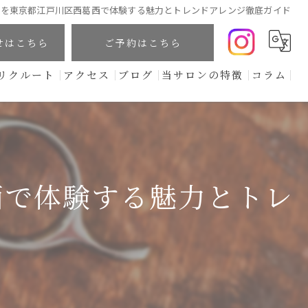
マを東京都江戸川区西葛西で体験する魅力とトレンドアレンジ徹底ガイド
せはこちら
ご予約はこちら
リクルート
アクセス
ブログ
当サロンの特徴
コラム
カット
頭浸浴
オーガニックヘナ
西で体験する魅力とトレ
髪質改善
ド
カラー