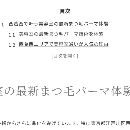
目次
西葛西で叶う美容室の最新まつ毛パーマ体験
美容室の最新まつ毛パーマ技術を体感
西葛西エリアで美容室通いが人気の理由
美容室で叶える理想のまつ毛デザイン術
美容室のまつ毛パーマで目元印象が変わる
美容室選びで重視したいポイントを紹介
まつ毛パーマが人気な美容室選びの極意
室の最新まつ毛パーマ体
美容室選びは口コミと技術力が決め手
美容室で満足するまつ毛パーマの選び方
美容室の丁寧なカウンセリングを活用
技術からさらに進化を遂げています。特に東京都江戸川区
まつ毛パーマが得意な美容室の特徴とは