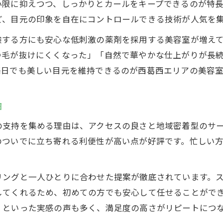
小限に抑えつつ、しっかりとカールをキープできるのが特
美容室選びで重視すべき衛生管理の重要性
ど、目元の印象を自在にコントロールできる技術が人気を
美容室ならではの丁寧なまつ毛カウンセリング術
験する方にも安心な低刺激の薬剤を採用する美容室が増え
美容室のカウンセリングで理想の目元実現
つ毛が抜けにくくなった」「自然で華やかな仕上がりが長
美容室スタッフの提案力が魅力の秘密
毎日でも美しい目元を維持できるのが西葛西エリアの美容室
まつ毛パーマ前の美容室カウンセリング体験談
美容室で自分に合うまつ毛デザインを発見
由
美容室の相談で目元の悩みを解消できる
の支持を集める理由は、アクセスの良さと地域密着型のサ
自然な目元演出に美容室のまつ毛パーマが大活躍
のついでに立ち寄れる利便性が高い点が好評です。忙しい
美容室のまつ毛パーマで自然な目元演出
美容室発まつ毛パーマが叶えるナチュラル感
リングと一人ひとりに合わせた提案が徹底されています。
美容室で実現するダメージレスなまつ毛美
してくれるため、初めての方でも安心して任せることがで
まつ毛パーマが美容室で選ばれる理由を解説
」といった実感の声も多く、満足度の高さがリピートにつ
美容室で目元の印象を自然にアップできる