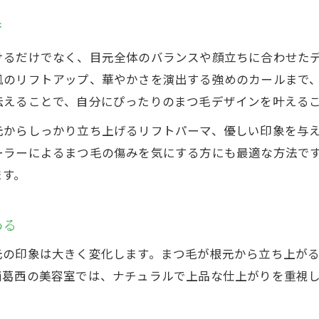
トレンド感満載のまつ毛デザインを美容室で提案
術
美容室で叶う最新トレンドまつ毛デザイン
けるだけでなく、目元全体のバランスや顔立ちに合わせた
美容室ならではの韓国風まつ毛パーマ特集
風のリフトアップ、華やかさを演出する強めのカールまで
技術力の高い美容室のまつ毛アレンジ術
伝えることで、自分にぴったりのまつ毛デザインを叶える
美容室でトレンドを押さえた仕上がりに
元からしっかり立ち上げるリフトパーマ、優しい印象を与
まつ毛パーマの新スタイルを美容室で体験
ーラーによるまつ毛の傷みを気にする方にも最適な方法で
まつ毛パーマと相性抜群な美容室アレンジ特集
ます。
美容室のまつ毛パーマと眉毛ケアの組み合わせ術
お問い合わせはこちら
お問い合わせはこちら
美容室発まつ毛パーマとネイルのセット活用例
わる
美容室ならではの目元一括アレンジ提案
元の印象は大きく変化します。まつ毛が根元から立ち上が
美容室で叶うトータルビューティー体験
西葛西の美容室では、ナチュラルで上品な仕上がりを重視
まつ毛パーマとの相性で美容室選びを考える