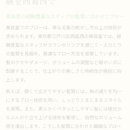
験を西葛西で
美容室ならではの丁寧なブロー技術を徹底
美容室の経験豊富なスタッフが髪質に合わせてブロー
解説
美容室でのブローは、単なる髪の乾かし方以上の技術が
忙しい日に嬉しい西葛西の美容室ブロー活用法
求められます。東京都江戸川区西葛西の美容室では、経
時短にも最適な美容室ブローの賢い使い方
験豊富なスタッフがカウンセリングを通じて一人ひとり
ビジネスマンに嬉しい美容室ブローのポイ
の髪質を見極め、最適なブロー方法を提案しています。
ント
髪のクセやダメージ、ボリュームの調整など細かい点に
美容室の予約で忙しい日も簡単にブローを
配慮することで、仕上がりの美しさと持続性が格段に向
体験
上します。
西葛西の美容室を活用した朝ラクなブロー
例えば、硬くて広がりやすい髪質には、熱の通りを均一
術
にするブロー技術を用い、しっとりとまとまるスタイル
効率重視の方におすすめの美容室ブロー活
を実現。また、柔らかくペタッとしやすい髪には根元か
用法
らふんわり立ち上げる技術を駆使し、自然なボリューム
美容室で叶う自分らしいブロースタイルの魅力
感を演出します。こうした髪質に合わせた繊細なブロー