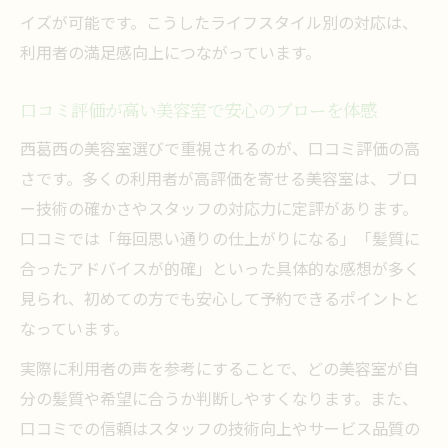
の関係
イズが可能です。こうしたライフスタイル別の対応は、
美容室ならではのブローのメリットを徹底
利用者の満足感向上につながっています。
解説
丁寧なカウンセリングが光る美容室のブロー術
口コミ評価が高い美容室で安心のブローを体感
美容室で受けるカウンセリングがブローの
西葛西の美容室選びで重視されるのが、口コミ評価の高
仕上がりを左右
さです。多くの利用者が高評価を寄せる美容室は、ブロ
髪質や悩みに寄り添う美容室のブロー提案
ー技術の確かさやスタッフの対応力に定評があります。
とは
口コミでは「毎回思い通りの仕上がりになる」「髪質に
合ったアドバイスが的確」といった具体的な感想が多く
美容室のカウンセリングで理想のブローを
見られ、初めての方でも安心して予約できるポイントと
実現
なっています。
初めてでも安心できる美容室ブローの相談
ポイント
実際に利用者の声を参考にすることで、どの美容室が自
分の髪質や希望に合うか判断しやすくなります。また、
美容室のカウンセリング力で差が出るブロ
口コミでの信頼はスタッフの技術向上やサービス品質の
ー体験