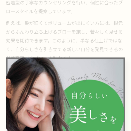
密着型の丁寧なカウンセリングを行い、個性に合ったブ
ロースタイルを提案しています。
例えば、髪が細くてボリュームが出にくい方には、根元
からふんわり立ち上げるブローを施し、若々しく見せる
効果を期待できます。このように、単なる仕上げではな
く、自分らしさを引き立てる新しい自分を発見できるの
が美容室でのブローの魅力です。
自分らしいブロースタイルを美容室で実現する方法
自分らしいブロースタイルを実現するには、まず美容室
でのカウンセリングを活用することが重要です。髪の悩
みや希望のイメージを具体的に伝えることで、スタイリ
ストが最適なブロー技術を提案してくれます。特に西葛
西の美容室では、髪質やクセを見極めたうえで、日常の
手入れがしやすいスタイルづくりを重視しています。