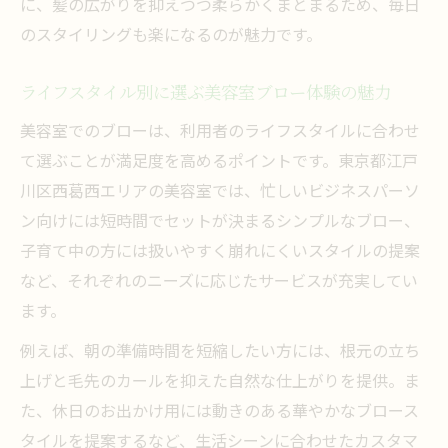
に、髪の広がりを抑えつつ柔らかくまとまるため、毎日
徴
のスタイリングも楽になるのが魅力です。
美容室で受けるメンズ向けブローのポイン
ト
ライフスタイル別に選ぶ美容室ブロー体験の魅力
西葛西で人気の美容室ブローを男性目線で
美容室でのブローは、利用者のライフスタイルに合わせ
比較
て選ぶことが満足度を高めるポイントです。東京都江戸
美容室ブローで手軽に印象を変えるコツ
川区西葛西エリアの美容室では、忙しいビジネスパーソ
ブローとカットの違いを徹底比較して解説
ン向けには短時間でセットが決まるシンプルなブロー、
美容室のブローとカットの明確な違いを理
子育て中の方には扱いやすく崩れにくいスタイルの提案
解しよう
など、それぞれのニーズに応じたサービスが充実してい
カット後の仕上げに欠かせない美容室ブロ
ます。
ーの役割
例えば、朝の準備時間を短縮したい方には、根元の立ち
美容室でのブローとカットを上手に使い分
上げと毛先のカールを抑えた自然な仕上がりを提供。ま
ける方法
た、休日のお出かけ用には動きのある華やかなブロース
髪型の持ちが変わる美容室ブローとカット
タイルを提案するなど、生活シーンに合わせたカスタマ