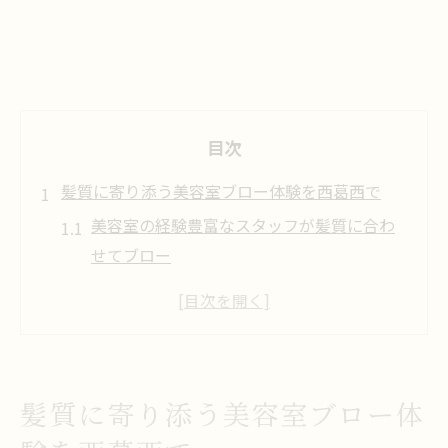
目次
髪質に寄り添う美容室ブロー体験を西葛西で
美容室の経験豊富なスタッフが髪質に合わ
せてブロー
西葛西の美容室で叶う自然なツヤとまとま
りの秘訣
ライフスタイル別に選ぶ美容室ブロー体験
の魅力
髪質に寄り添う美容室ブロー体
口コミ評価が高い美容室で安心のブローを
体感