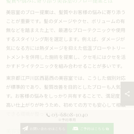
髪質や悩みに寄り添う美容室のブロー提案とは
美容室のブロー提案は、髪質やお客様の悩みに寄り添う
ことが重要です。髪のダメージやクセ、ボリュームの有
無などを踏まえた上で、最適なブローテクニックや使用
するスタイリング剤を選定します。例えば、ダメージが
気になる方には熱ダメージを抑えた低温ブローやトリー
トメントを併用した施術を提案し、クセ毛にはクセを活
かすドライテクニックを組み合わせることが多いです。
東京都江戸川区西葛西の美容室では、こうした個別対応
が標準的であり、髪質改善を目的としたブローも人気で
す。お客様の悩みをしっかり共有することで、満足度の
高い仕上がりが叶うため、初めての方でも安心して相談
できる環境が整っています。
03-6808-1040
※予約専用
お問い合わせはこちら
ご予約はこちら
美容室のカウンセリングで理想のブローを実現