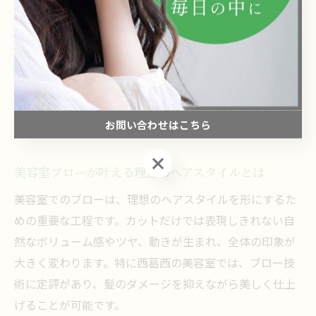
また、ブローの際にはドライヤーの使い方やブラシの選
び方なども丁寧に教えてもらえるため、自宅での再現性
が高まります。例えば、根元からしっかりと立ち上げる
方法や毛先の流れを整えるテクニックなど、具体的なア
ドバイスを受けることで、自分らしいスタイルを長く楽
お問い合わせはこちら
しめるようになります。
お問い合わせはこちら
美容室ブローが叶える理想のヘアスタイルとは
美容室でのブローは、理想のヘアスタイルを形にするた
めの重要な工程です。カットだけでは表現しきれない自
然なボリューム感やツヤ、動きが生まれ、全体の印象が
大きく変わります。特に西葛西の美容室では、ブロー技
術に定評があり、髪のダメージを抑えながら美しく仕上
げることが可能です。