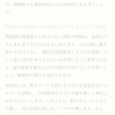
美容室なら個性に合ったブローで新しい自
は、経験豊かな美容師ならではの技術と言えるでしょ
分に
う。
自分らしいブロースタイルを美容室で実現
する方法
西葛西の美容室で叶う自然なツヤとまとまりの秘訣
美容室ブローが叶える理想のヘアスタイル
西葛西の美容室で人気のブロー技術の特徴は、自然なツ
とは
ヤとまとまりを引き出す点にあります。これは単に髪を
希望を伝えやすい美容室ブローのオーダー
乾かすだけでなく、適切な温度管理とブラシの選択、そ
方法
して髪の流れを考えたブローの手順によって実現されま
す。髪の表面を整えながら内部の水分バランスを保つこ
美容室のプロが教える似合うブローの選び
とで、健康的な輝きを演出できます。
方
メンズにもおすすめしたい美容室ブローの選び
具体的には、熱ダメージを抑えるために低温設定のドラ
方
イヤーを使用し、天然素材のブラシで髪を優しく伸ばし
男性も美容室ブローで清潔感アップを実感
ながらブローします。これにより、髪のキューティクル
が整い、光の反射が良くなってツヤが増します。さら
メンズスタイルに最適な美容室ブローの特