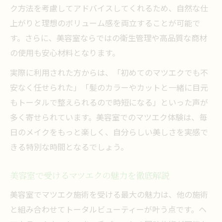
ク方法を考慮してアドバイスしてくれるため、自然な仕
力
上がりと理想のボリューム感を両立することが可能で
100本と120本どちらを選ぶ？悩み別マツエクの
す。さらに、美容室ならではの衛生管理や高品質な商材
ポイント
の使用も安心材料となります。
美容室で100本と120本を比較する選び方
実際に利用された方からは、「初めてのマツエクでも不
美容室のマツエク本数選びで失敗しないコ
安なく任せられた」「髪のカラーやカットと一緒に目元
ツ
もトータルで整えられるので時短になる」といった声が
美容室で本数別マツエクの違いを体験しよ
多く寄せられています。美容室でのマツエク体験は、毎
う
日のメイクをもっと楽しく、自分らしい美しさを実感で
美容室で相談できる理想のマツエク本数と
きる特別な時間となるでしょう。
は
美容室だから分かる本数ごとの仕上がりの
美容室で受けるマツエクの魅力を徹底解説
違い
美容室でマツエク施術を受ける最大の魅力は、他の施術
ヘアカラーと同時に楽しめる美容室のマツエク
と組み合わせてトータルビューティーが叶う点です。ヘ
活用術