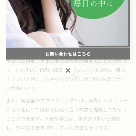
ちらが自分に合っているか迷う方は少なくありません。
100本はナチュラルな仕上がりで、普段のメイクを自然
に引き立てたい方に人気です。一方、120本は目元をよ
り華やかに見せたい方や、ボリューム感を重視したい方
におすすめされます。
選ぶポイントとしては、普段のメイクの濃さや、職場や
お問い合わせはこちら
学校での規定、自まつ毛の状態を考慮することが大切で
お問い合わせはこちら
す。たとえば、自然な印象を保ちたい方は100本、目力
をアップさせたい方やイベント前には120本を選ぶケー
スが多いです。
また、美容室のカウンセリングでは、実際にシミュレー
ションを行って自分の目元に合う本数を提案してもらう
ことができます。不安な場合は、まず100本から挑戦
し、徐々に本数を増やしていく方法も安心です。