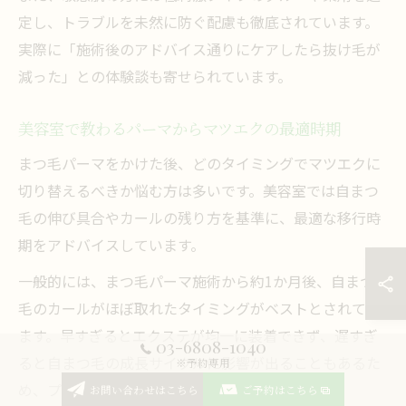
定し、トラブルを未然に防ぐ配慮も徹底されています。
実際に「施術後のアドバイス通りにケアしたら抜け毛が
減った」との体験談も寄せられています。
美容室で教わるパーマからマツエクの最適時期
まつ毛パーマをかけた後、どのタイミングでマツエクに
切り替えるべきか悩む方は多いです。美容室では自まつ
毛の伸び具合やカールの残り方を基準に、最適な移行時
期をアドバイスしています。
一般的には、まつ毛パーマ施術から約1か月後、自まつ
毛のカールがほぼ取れたタイミングがベストとされてい
ます。早すぎるとエクステが均一に装着できず、遅すぎ
03-6808-1040
ると自まつ毛の成長サイクルに影響が出ることもあるた
※予約専用
め、プロの目で見極めてもらうことが重要です。
お問い合わせはこちら
ご予約はこちら