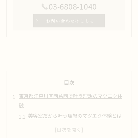
03-6808-1040
お問い合わせはこちら
目次
東京都江戸川区西葛西で叶う理想のマツエク体
験
美容室だから叶う理想のマツエク体験とは
美容室で受けるマツエクの魅力を徹底解説
美容室選びがまつ毛の仕上がりを左右する