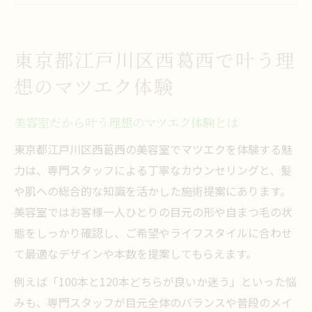
理由
自分に合う美容室で理想のマツエクを実現
東京都江戸川区西葛西で叶う理
美容室の技術で叶うナチュラルな目元美
想のマツエク体験
初めてのマツエクなら美容室のカウンセリング
が安心
美容室だから叶う理想のマツエク体験とは
美容室のカウンセリングで自分に最適なマ
東京都江戸川区西葛西の美容室でマツエクを体験する魅
ツエク提案
力は、専門スタッフによる丁寧なカウンセリングと、髪
初めての方も安心な美容室の丁寧な説明と
や肌への総合的な知識を活かした施術提案にあります。
対応
美容室ではお客様一人ひとりの目元の形や自まつ毛の状
美容室で受けるマツエク前の相談が重要な
態をしっかり確認し、ご希望やライフスタイルに合わせ
理由
て最適なデザインや本数を提案してもらえます。
美容室の専門カウンセリングで理想の目元
例えば「100本と120本どちらが良いか迷う」といった悩
を実現
みも、専門スタッフが目元全体のバランスや普段のメイ
美容室ならではの悩み別マツエク提案が魅