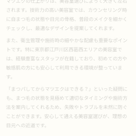
マツエクの仕上がりは、美容室選びによって大きく左右
替え
されます。技術力の高い美容室では、カウンセリング時
美容室なら安心なまつ毛のダメージケア方
に自まつ毛の状態や目元の骨格、普段のメイクを細かく
法
チェックし、最適なデザインを提案してくれます。
美容室で教わるパーマからマツエクの最適
時期
また、衛生管理や施術時の細やかな配慮も重要なポイン
トです。特に東京都江戸川区西葛西エリアの美容室で
美容室で自まつ毛を守る施術アドバイス
は、経験豊富なスタッフが在籍しており、初めての方や
自分らしい目元を実現する美容室のマツエク選
敏感肌の方にも安心して利用できる環境が整っていま
び方
す。
美容室で自分らしいマツエクデザインを選
「まつパしてからマツエクはできる？」といった疑問に
ぶ方法
も、まつ毛の状態を見極めて適切なタイミングや施術方
美容室スタッフと理想の目元を相談するポ
法を案内してくれるため、失敗やトラブルを未然に防ぐ
イント
ことができます。安心して通える美容室選びが、理想の
美容室の提案で似合うマツエクを見つける
目元への近道です。
コツ