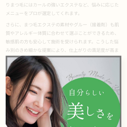
りまつ毛にはカールの強いエクステなど、悩みに応じた
メニューをプロが選定してくれます。
さらに、まつ毛エクステの素材やグルー（接着剤）も肌
質やアレルギー体質に合わせて選ぶことができるため、
敏感肌の方も安心して施術を受けられます。こうした悩
み別のきめ細かな提案により、仕上がりの満足度が高ま
り、毎朝のメイクもより楽しくなるでしょう。
100本と120本どちらを選ぶ？
悩み別マツエクのポイント
美容室で100本と120本を比較する選び方
美容室でマツエクを選ぶ際、「100本」と「120本」のど