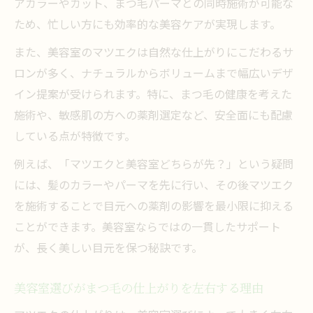
アカラーやカット、まつ毛パーマとの同時施術が可能な
美容室で叶うヘアカラーとマツエクの同時
ため、忙しい方にも効率的な美容ケアが実現します。
施術
また、美容室のマツエクは自然な仕上がりにこだわるサ
美容室活用で時短できるマツエクとヘアの
ロンが多く、ナチュラルからボリュームまで幅広いデザ
組み合わせ
イン提案が受けられます。特に、まつ毛の健康を考えた
美容室のマツエクとヘアカラーの最適な順
施術や、敏感肌の方への薬剤選定など、安全面にも配慮
番とは
している点が特徴です。
美容室での同日施術の注意点とポイント
例えば、「マツエクと美容室どちらが先？」という疑問
美容室ならではの同時施術メリットを解説
には、髪のカラーやパーマを先に行い、その後マツエク
まつ毛パーマからマツエクへ切り替える際の注
を施術することで目元への薬剤の影響を最小限に抑える
意点
ことができます。美容室ならではの一貫したサポート
が、長く美しい目元を保つ秘訣です。
美容室でまつ毛パーマ後にマツエクへ移行
するコツ
美容室選びがまつ毛の仕上がりを左右する理由
美容室の専門知識で安全にマツエクへ切り