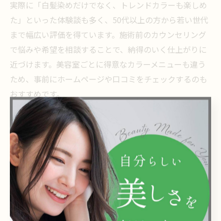
実際に「白髪染めだけでなく、トレンドカラーも楽しめ
た」といった体験談も多く、50代以上の方から若い世代
まで幅広い評価を得ています。施術前のカウンセリング
で悩みや希望を相談することで、納得のいく仕上がりに
近づけます。美容室ごとに得意なカラーメニューも違う
ため、事前にホームページや口コミをチェックするのも
おすすめです。
頭皮ケア重視の美容室で叶える美しい仕上がり
美しい仕上がりを長く楽しむためには、髪だけでなく頭
皮ケアも重視することが大切です。西葛西の美容室で
は、カラー施術後に頭皮用トリートメントや保湿ケアを
取り入れることで、頭皮の健康をサポートしています。
これにより、かゆみや乾燥を抑えつつ、カラーの発色や
色持ちも向上します。