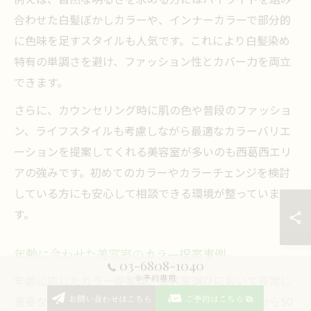
合わせた白髪ぼかしカラーや、インナーカラーで部分的
に色味を足すスタイルも人気です。これにより白髪染め
特有の単調さを避け、ファッション性とカバー力を両立
できます。
さらに、カウンセリング時に肌の色や普段のファッショ
ン、ライフスタイルも考慮しながら最適なカラーバリエ
ーションを提案してくれる美容室が多いのも西葛西エリ
アの強みです。初めてのカラーやカラーチェンジを検討
している方にも安心して相談できる環境が整っていま
す。
年齢に合わせた美容室のカラー提案事例
03-6808-1040
年齢に応じたカラー提案は、美容室選びにおいて非常に
※予約専用
重要なポイントです。西葛西の美容室では、20代から50
お問い合わせはこちら
ご予約はこちら