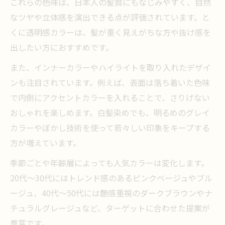
これらの色味は、日本人の髪質にもなじみやすく、自然
忙しい方におすすめの美容室施術ポイント
なツヤや立体感を演出できる点が評価されています。と
カラーバリエーション豊富な美容室で時短
くに透明感カラーは、髪が重く見えがちな方や抜け感を
体験
出したい方におすすめです。
美容室選びで重視したい時短施術の工夫
また、インナーカラーやハイライトを取り入れたデザイ
自然な仕上がりに導く白髪染めとカラー提案
ンも注目されています。例えば、表面は落ち着いた色味
美容室で自然な白髪染めを実現するポイン
で内側にアクセントカラーを入れることで、さりげない
ト
おしゃれを楽しめます。白髪染めでも、明るめのグレイ
西葛西の美容室が推奨する白髪カラーバリ
カラーやぼかし技術を使って若々しい印象をキープする
エーション
方が増えています。
年齢に合わせた美容室のカラー提案事例
季節ごとや年齢層によっても人気カラーは変化します。
美容室で人気の白髪染めナチュラルテクニ
20代～30代にはトレンド感のあるピンクベージュやブル
ック
ージュ、40代～50代には艶感重視のダークブラウンやナ
白髪染めもおしゃれに仕上がる美容室の工
チュラルグレージュなど、ターゲットに合わせた提案が
夫
豊富です。