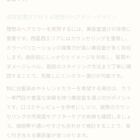
世代やライフスタイル別の色味選択ガイド
美容室が提案する世代別カラーバリエーシ
美容室選びで叶える理想のヘアカラーデザイン
ョン
理想のヘアカラーを実現するには、美容室選びが非常に
ライフスタイルに合う美容室のカラー選び
重要です。西葛西エリアにはカウンセリングを重視し、
方
カラーバリエーションの提案力が高い美容室が多く存在
子育て世代におすすめの美容室ヘアカラー
します。施術前にしっかりとイメージを共有し、髪質や
ダメージレベル、普段のスタイリング方法まで丁寧に確
働く女性向け美容室の時短カラーバリエー
認することで、失敗しにくいカラー選びが可能です。
ション
大人世代が満足する美容室のカラー体験談
特に白髪染めやトレンドカラーを希望する場合は、カラ
ー専門店や豊富な実績を持つ美容室を選ぶのがポイント
です。口コミやレビューを参考にしつつ、実際のカウン
セリングの充実度やアフターケアの有無も確認しましょ
う。価格帯や通いやすさも合わせて検討することで、長
く付き合える美容室が見つかります。