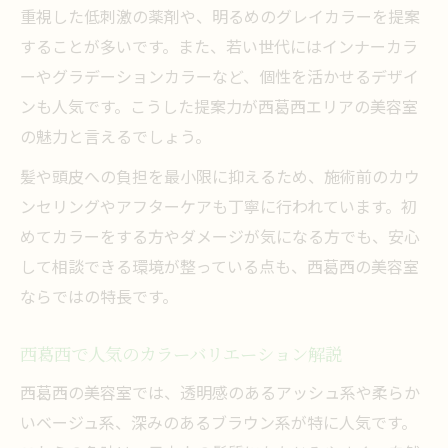
重視した低刺激の薬剤や、明るめのグレイカラーを提案
カウンセリング重視で似合う色味を探すコツ
することが多いです。また、若い世代にはインナーカラ
美容室の丁寧なカウンセリングで叶う理想
ーやグラデーションカラーなど、個性を活かせるデザイ
色
ンも人気です。こうした提案力が西葛西エリアの美容室
西葛西の美容室で自分に合うカラーを見つ
の魅力と言えるでしょう。
ける方法
髪や頭皮への負担を最小限に抑えるため、施術前のカウ
カウンセリングが重要な美容室選びのポイ
ンセリングやアフターケアも丁寧に行われています。初
ント
めてカラーをする方やダメージが気になる方でも、安心
美容室で納得できる色味提案を受けるコツ
して相談できる環境が整っている点も、西葛西の美容室
似合う色味を探すための美容室活用術
ならではの特長です。
短時間施術でも満足できる美容室の選び方
西葛西で人気のカラーバリエーション解説
美容室で短時間施術が叶う理由と選び方
西葛西の美容室では、透明感のあるアッシュ系や柔らか
西葛西で時短カラーを実現する美容室の特
いベージュ系、深みのあるブラウン系が特に人気です。
徴