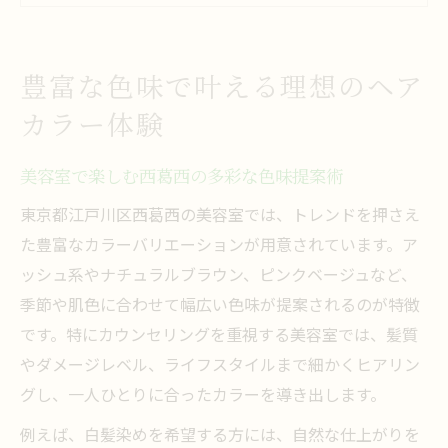
西葛西の美容室で透明感カラーを体験する
方法
豊富な色味で叶える理想のヘア
カラーバリエーションが豊富な美容室の特
カラー体験
徴
髪や頭皮へ優しいカラーバリエーション術
美容室で楽しむ西葛西の多彩な色味提案術
美容室が提案する頭皮に優しいカラー施術
東京都江戸川区西葛西の美容室では、トレンドを押さえ
法
た豊富なカラーバリエーションが用意されています。ア
髪へのダメージを抑える美容室の工夫とは
ッシュ系やナチュラルブラウン、ピンクベージュなど、
西葛西の美容室で安心できる薬剤選びのコ
季節や肌色に合わせて幅広い色味が提案されるのが特徴
ツ
です。特にカウンセリングを重視する美容室では、髪質
負担を抑えた美容室のカラーバリエーショ
やダメージレベル、ライフスタイルまで細かくヒアリン
ン体験
グし、一人ひとりに合ったカラーを導き出します。
頭皮ケア重視の美容室で叶える美しい仕上
例えば、白髪染めを希望する方には、自然な仕上がりを
がり