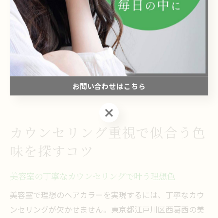
「カラー後の頭皮の違和感が減った」「仕上がりにツヤ
が出て嬉しい」といったお客様の声も多く、頭皮ケアが
美しい髪色を保つ秘訣といえます。特に白髪染めや頻繁
なカラーを繰り返す方は、頭皮への負担を考慮した美容
室選びが重要です。事前に施術内容やアフターケアにつ
お問い合わせはこちら
いて相談し、自分に合った美容室を見つけましょう。
お問い合わせはこちら
カウンセリング重視で似合う色
味を探すコツ
美容室の丁寧なカウンセリングで叶う理想色
美容室で理想のヘアカラーを実現するには、丁寧なカウ
ンセリングが欠かせません。東京都江戸川区西葛西の美