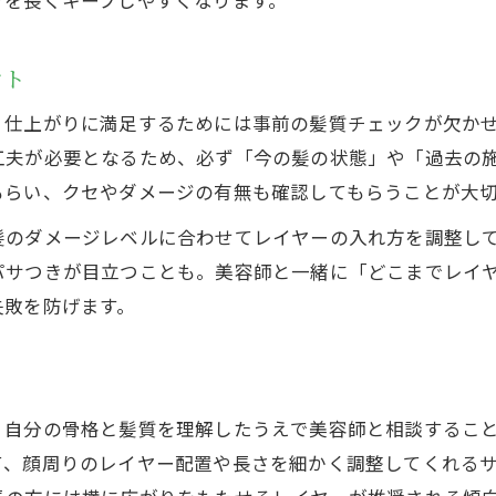
オーダー時に押さえたいレイヤーのポイント
美容室で伝えるべきレイヤーの希望と注意点
ント
失敗しないための美容室オーダー伝授テクニック
、仕上がりに満足するためには事前の髪質チェックが欠か
美容室でレイヤー注文時に確認すべき要素
工夫が必要となるため、必ず「今の髪の状態」や「過去の
美容室カウンセリングで理想を叶える秘訣
もらい、クセやダメージの有無も確認してもらうことが大
美容室で自分らしいレイヤーをオーダーする方法
髪のダメージレベルに合わせてレイヤーの入れ方を調整し
理想のレイヤースタイル実現への近道
パサつきが目立つことも。美容師と一緒に「どこまでレイ
美容室で理想のレイヤーを叶えるための準備
お問い合わせはこちら
お問い合わせはこちら
失敗を防げます。
美容室選びと相談でなりたい自分に近づくコツ
美容室で再現性の高いレイヤースタイルを実現
美容室との連携で長持ちするレイヤーの秘訣
、自分の骨格と髪質を理解したうえで美容師と相談するこ
美容室アフターケアで理想のレイヤーを維持
て、顔周りのレイヤー配置や長さを細かく調整してくれる