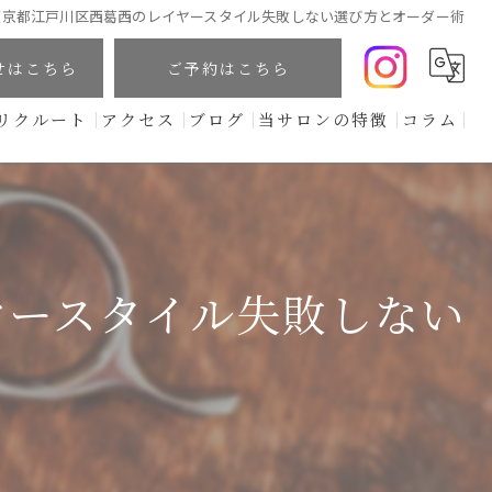
東京都江戸川区西葛西のレイヤースタイル失敗しない選び方とオーダー術
せはこちら
ご予約はこちら
リクルート
アクセス
ブログ
当サロンの特徴
コラム
カット
頭浸浴
オーガニックヘナ
ヤースタイル失敗しない
髪質改善
カラー