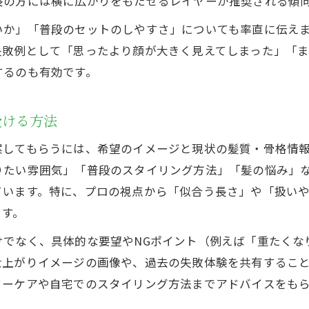
長の方には横に広がりをもたせるレイヤーが推奨される傾
いか」「普段のセットのしやすさ」についても率直に伝え
失敗例として「思ったより顔が大きく見えてしまった」「
するのも有効です。
受ける方法
案してもらうには、希望のイメージと現状の髪質・骨格情
りたい雰囲気」「普段のスタイリング方法」「髪の悩み」
ています。特に、プロの視点から「似合う長さ」や「扱い
ます。
けでなく、具体的な要望やNGポイント（例えば「重たくな
仕上がりイメージの画像や、過去の失敗体験を共有するこ
ターケアや自宅でのスタイリング方法までアドバイスをも