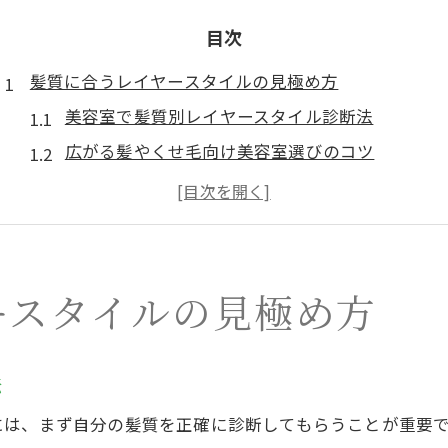
目次
髪質に合うレイヤースタイルの見極め方
美容室で髪質別レイヤースタイル診断法
広がる髪やくせ毛向け美容室選びのコツ
美容室で失敗しない髪質チェックポイント
骨格と髪質に合わせた美容室相談術
美容室で自分に最適なレイヤー提案を受ける方法
レイヤーカットが似合う条件を徹底解説
ースタイルの見極め方
美容室目線で見るレイヤーカットが似合う基準
顔型や髪量別に美容室で選ぶレイヤースタイル
法
美容室で知るレイヤーカットの向き不向き
には、まず自分の髪質を正確に診断してもらうことが重要
レイヤースタイルが映える髪質の特徴を解説