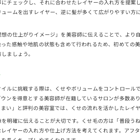
寧にチェックし、それに合わせたレイヤーの入れ方を提案
美容室選びで重要なレイヤー適性チェック
リュームを出すレイヤー、逆に髪が多くて広がりやすい方
失敗ゼロを目指す美容室選びの極意
美容室の口コミ活用で失敗回避のポイント
理想の仕上がりイメージ」を美容師に伝えることで、より
技術力で選ぶ美容室の見極め術を伝授
触った感触や地肌の状態も含めて行われるため、初めての
美容室でレイヤースタイル成功率を上げる方法
有しましょう。
カウンセリング重視の美容室が失敗ゼロの鍵
美容室で後悔しないための下調べ徹底法
ツ
西葛西エリアで叶える旬のレイヤーカット
タイルに挑戦する際は、くせやボリュームをコントロール
美容室で叶う今どきレイヤースタイル体験談
ダウンを得意とする美容師が在籍しているサロンが多数あ
西葛西の美容室で人気のレイヤーカット傾向
うまい」と評判の美容室では、くせの流れを活かしたレイ
美容室で西葛西らしい旬レイヤーを楽しむ方法
像を明確に伝えることが大切です。くせ毛の方は「普段う
美容室選びで差がつく流行レイヤーの提案力
なレイヤーの入れ方や仕上げ方法を考えてくれます。アフ
西葛西周辺の美容室で叶う最旬レイヤー解説
りを長くキープしやすくなります。