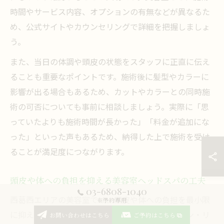
時間やサービス内容、オプションの有無などが異なるた
め、公式サイトやカウンセリングで詳細を把握しましょ
う。
また、当日の体調や頭皮の状態をスタッフに正直に伝え
ることも重要なポイントです。施術後に髪型やカラーに
影響が出る場合もあるため、カットやカラーとの同時施
術の可否についても事前に相談しましょう。実際に「思
っていたよりも施術時間が長かった」「料金が追加にな
った」といった声もあるため、納得した上で施術を受け
ることが満足度につながります。
頭皮や体への負担を抑える美容室ヘッドスパの工夫
03-6808-1040
西葛西エリアの美容室では、頭皮や体への負担を最小限
※予約専用
に抑えるために、力加減の調整や専用のクッション・リ
お問い合わせはこちら
ご予約はこちら