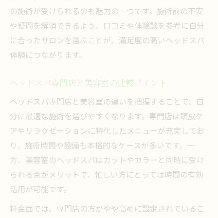
理由
の施術が受けられるのも魅力の一つです。施術前の不安
相場から見る美容室ヘッドスパの満足度アップ
や疑問を解消できるよう、口コミや体験談を参考に自分
法
に合ったサロンを選ぶことが、満足度の高いヘッドスパ
体験につながります。
美容室ヘッドスパの料金相場と満足度の関
係
ヘッドスパ専門店と美容室の比較ポイント
コストパフォーマンスで選ぶ美容室ヘッド
スパ
ヘッドスパ専門店と美容室の違いを把握することで、自
分に最適な施術を選びやすくなります。専門店は頭皮ケ
美容室でヘッドスパをお得に楽しむコツ
アやリラクゼーションに特化したメニューが充実してお
料金相場を知って納得の美容室ヘッドスパ
り、施術時間や設備も本格的なケースが多いです。一
体験
方、美容室のヘッドスパはカットやカラーと同時に受け
相場より満足度が高い美容室ヘッドスパの
られる点がメリットで、忙しい方にとっては時間の有効
選び方
活用が可能です。
料金面では、専門店の方がやや高めに設定されているこ