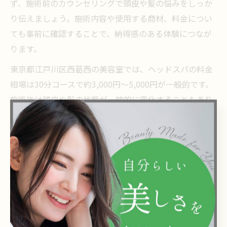
ず、施術前のカウンセリングで頭皮や髪の悩みをしっか
り伝えましょう。施術内容や使用する商材、料金につい
ても事前に確認することで、納得感のある体験につなが
ります。
東京都江戸川区西葛西の美容室では、ヘッドスパの料金
相場は30分コースで約3,000円～5,000円が一般的です。
施術後は頭皮や髪の状態が一時的に変化することもあり
ますので、アフターケアの方法や注意点についても美容
師からアドバイスを受けると安心です。
初めてヘッドスパを受ける方や敏感肌の方は、パッチテ
ストや低刺激の商材を選ぶなど、無理のない範囲で体験
することをおすすめします。定期的なケアを続けること
で、頭皮リフレッシュ効果や髪の美しさを実感しやすく
なります。