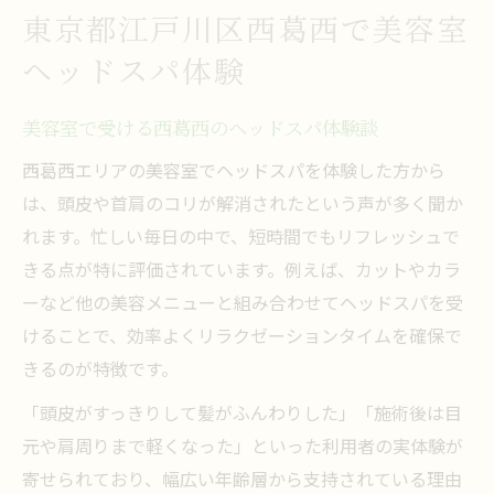
東京都江戸川区西葛西で美容室
美容室のヘッドスパで頭皮ケアとリラック
ヘッドスパ体験
ス両立
頭皮ケア重視なら美容室のヘッドスパが安心
美容室で受ける西葛西のヘッドスパ体験談
美容室ヘッドスパは頭皮ケアに最適な理由
西葛西エリアの美容室でヘッドスパを体験した方から
頭皮トラブル対策に美容室のヘッドスパが
は、頭皮や首肩のコリが解消されたという声が多く聞か
有効
れます。忙しい毎日の中で、短時間でもリフレッシュで
美容室ヘッドスパで得る健康的な頭皮環境
きる点が特に評価されています。例えば、カットやカラ
専門店との違いを知る美容室の頭皮ケア体
ーなど他の美容メニューと組み合わせてヘッドスパを受
験
けることで、効率よくリラクゼーションタイムを確保で
美容室で安心して受ける頭皮リフレッシュ
きるのが特徴です。
術
「頭皮がすっきりして髪がふんわりした」「施術後は目
ヘッドスパとマッサージの違いを徹底比較
元や肩周りまで軽くなった」といった利用者の実体験が
美容室のヘッドスパとマッサージの違いと
寄せられており、幅広い年齢層から支持されている理由