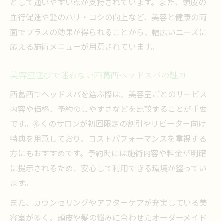
として通いやすい点が支持されています。また、頭皮の
美容室のヘッドスパで確認したい料金と施
血行促進や髪のハリ・コシの向上など、美容と健康の両
術内容
面でプラスの効果が得られることから、幅広いニーズに
安心できる美容室ヘッドスパの見極め方
応える施術メニューが用意されています。
西葛西エリアで満足度の高い美容室ヘッド
スパ選定法
美容室選びで迷わない西葛西ヘッドスパの魅力
ヘッドスパの効果とリスクを正しく理解しよう
西葛西でヘッドスパを選ぶ際は、美容室ごとのサービス
美容室ヘッドスパの主な効果と安心ポイン
内容や価格、予約のしやすさなどを比較することが重要
ト
です。多くのサロンが初回限定の割引やリピーター向け
ヘッドスパのリスクと美容室での安全対策
特典を用意しており、コストパフォーマンスを重視する
美容室ヘッドスパを利用する前に知るべき
方にもおすすめです。予約時には施術内容や料金が明確
注意点
に提示されるため、安心して利用できる環境が整ってい
頭皮や体への負担を抑える美容室ヘッドス
ます。
パの工夫
また、カウンセリングやアフターケアが充実している美
ヘッドスパはやめた方がいいケースとその
容室が多く、頭皮や髪の悩みに合わせたオーダーメイド