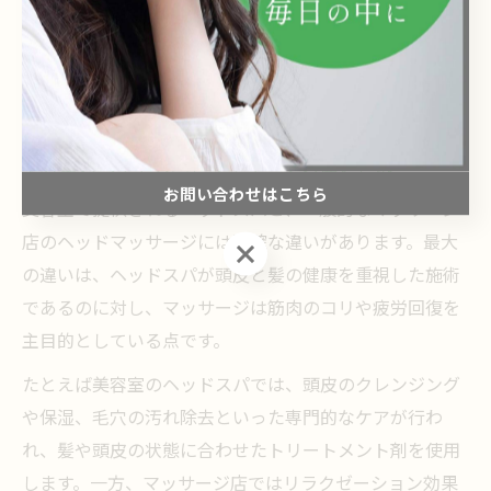
ヘッドスパとマッサージの違い
を徹底比較
美容室のヘッドスパとマッサージの違いとは
お問い合わせはこちら
美容室で提供されるヘッドスパと、一般的なマッサージ
店のヘッドマッサージには明確な違いがあります。最大
お問い合わせはこちら
の違いは、ヘッドスパが頭皮と髪の健康を重視した施術
であるのに対し、マッサージは筋肉のコリや疲労回復を
主目的としている点です。
たとえば美容室のヘッドスパでは、頭皮のクレンジング
や保湿、毛穴の汚れ除去といった専門的なケアが行わ
れ、髪や頭皮の状態に合わせたトリートメント剤を使用
します。一方、マッサージ店ではリラクゼーション効果