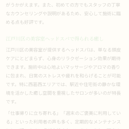
は
がうかがえます。また、初めての方でもスタッフの丁寧
頭皮ケア重視かリラクゼーション重視か選
なカウンセリングや説明があるため、安心して施術に臨
ぶコツ
める点も好評です。
美容室で体験できるヘッドスパの本当の効
江戸川区の美容室ヘッドスパで得られる癒し
果
西葛西周辺で比較したいヘッドスパとマッ
江戸川区の美容室が提供するヘッドスパは、単なる頭皮
サージ
ケアにとどまらず、心身のリラクゼーション効果が期待
できます。施術中は心地よいマッサージやアロマの香り
美容室ヘッドスパと専門店の癒しの違いを
に包まれ、日常のストレスや疲れを和らげることが可能
解説
です。特に西葛西エリアでは、駅近や住宅街の静かな環
美容室選びで失敗しないための見極めポイント
境を活かした癒し空間を重視したサロンが多いのが特長
美容室ヘッドスパ選びで重視したいポイン
です。
ト
「仕事帰りに立ち寄れる」「週末のご褒美に利用してい
口コミを活用した美容室の信頼度チェック
る」といった利用者の声も多く、定期的なメンテナンス
法