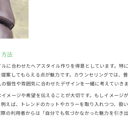
得できるヘアスタイルに出会える美容室の選び方
美容室選びで失敗しないポイントを解説
美容室の口コミ活用で納得の仕上がりを実現
美容室の技術力と雰囲気の見極め方
美容室選びで重視したいスタッフ対応
る方法
美容室で理想のヘアスタイルをかなえる秘訣
ルに合わせたヘアスタイル作りを得意としています。特に
なたに合う美容室イメージを見つけるためのコツ
を提案してもらえる点が魅力です。カウンセリングでは、
美容室イメージを明確にするヒアリング術
お問い合わせはこちら
お問い合わせはこちら
人の個性や雰囲気に合わせたデザインを一緒に考えていき
美容室で伝えるべき理想のイメージとは
なイメージや希望を伝えることが大切です。もしイメージ
美容室選びで大切な自分への問いかけ方
。例えば、トレンドのカットやカラーを取り入れつつ、扱
美容室イメージを共有するための準備方法
実際の利用者からは「自分でも気づかなかった魅力を引き
美容室スタッフに聞くイメージ実現の秘訣