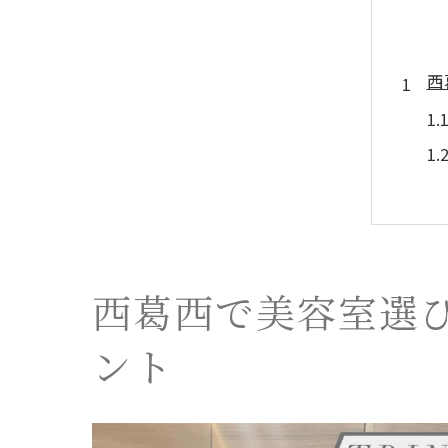
西
髪
西葛西で美容室選
ント