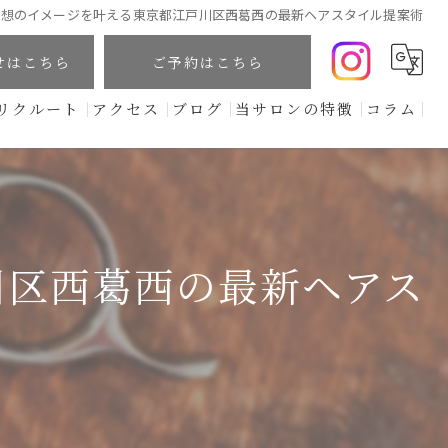
理想のイメージを叶える東京都江戸川区西葛西の最新ヘアスタイル提案術
せはこちら
ご予約はこちら
リクルート
アクセス
ブログ
当サロンの特徴
コラム
カット
頭浸浴
オーガニックヘナ
川区西葛西の最新ヘアス
髪質改善
カラー