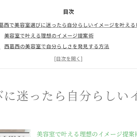
目次
葛西で美容室選びに迷ったら自分らしいイメージを叶える
美容室で叶える理想のイメージ提案術
西葛西の美容室で自分らしさを発見する方法
美容室選びで大切なイメージの伝え方とは
美容室のトレンドと自分らしいスタイル作り
美容室で相談しやすい雰囲気の見極め方
質や骨格別に提案する美容室で理想を追求したい方へ
びに迷ったら自分らしい
美容室で髪質に合わせた最適な施術を体験
骨格を活かす美容室の似合わせスタイル提案
美容室が提案する髪質別ケアとスタイルの関係
美容室カウンセリングで叶う理想のヘアデザイン
美容室で叶える理想のイメージ提案