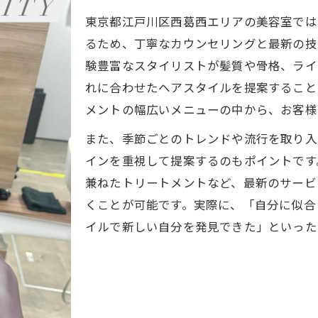
美容室選びで重視すべき髪質診断のポイント
東京都江戸川区西葛西エリアの美容室では
注目の西葛西エリア美容室最新トレンドスタイル特集
るため、丁寧なカウンセリングと最新の技
美容室発西葛西の最新トレンドヘアを解説
験豊富なスタイリストが髪質や骨格、ライ
美容室で人気のトレンドスタイルを徹底紹介
れに合わせたヘアスタイルを提案すること
メントの幅広いメニューの中から、お客様
西葛西の美容室で叶える旬のヘアデザイン
美容室で提案される季節ごとのおすすめスタイル
また、季節ごとのトレンドや流行を取り入
インを重視して提案するのもポイントです
美容室のトレンド取り入れ術と自分らしさの両立
兼ねたトリートメントなど、最新のサービ
容室選びなら個性を引き出す提案力に注目してみませんか
くことが可能です。実際に、「自分に似合
美容室の提案力が個性を活かすカギに
イルで新しい自分を発見できた」といった
美容室スタッフの提案で新しい自分を発見
美容室のカウンセリングで理想の個性を形に
提案力のある美容室が選ばれる理由とは
美容室でのヒアリングが生む満足の仕上がり