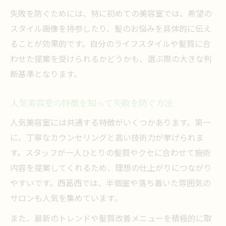
美容室選びで避けたい失敗とその対策
失敗を防ぐためには、特に初めての美容室では、希望の
ランキングや口コミを活用する賢い方法
スタイル画像を持参したり、髪のお悩みを具体的に伝え
美容室でのカウンセリング重視の理由
ることが効果的です。自分のライフスタイルや髪質に合
自分に合う美容室を見極める実践ポイント
わせた提案を受けられるかどうかも、選ぶ際の大きな判
予約なしでも安心な美容室の特徴とは
断基準となります。
トレンドヘアと髪質改善を両立する秘訣
人気美容室の特徴を知って失敗を防ぐ方法
美容室で叶うトレンドヘアの最新スタイル
髪質改善もトレンドも重視するサロン選び
人気美容室には共通する特徴がいくつかあります。第一
に、丁寧なカウンセリングと高い技術力が挙げられま
人気美容室の髪質診断とヘアケア提案
す。スタッフが一人ひとりの髪質やクセに合わせて施術
カット技術で差がつく髪質改善施術の魅力
内容を提案してくれるため、理想の仕上がりにつながり
美容室で受ける酸熱トリートメント体験
やすいです。西葛西では、半個室や落ち着いた雰囲気の
当日予約も安心の美容室活用法を紹介
サロンも人気を集めています。
当日予約が可能な美容室の選び方ガイド
また、最新のトレンドや髪質改善メニューを積極的に取
予約なしでも利用できる美容室の特徴