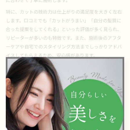
特に、カットの技術力は仕上がりの満足度を大きく左右
します。口コミでも「カットがうまい」「自分の髪質に
合った提案をしてくれる」といった評価が多く見られ、
リピーターが多いのも特徴です。また、施術後のアフタ
ーケアや自宅でのスタイリング方法までしっかりアドバ
イスしてもらえるため、安心感があります。
プロによる施術を受けることで、理想のスタイルを長く
キープできるだけでなく、毎日のヘアセットも簡単にな
る点が魅力です。満足度の高い美容室選びのためには、
技術力やサービス内容、口コミなどを参考にするのがお
すすめです。
美容室のカウンセリングが美髪に導く理由
美髪を目指す上で、美容室でのカウンセリングは非常に