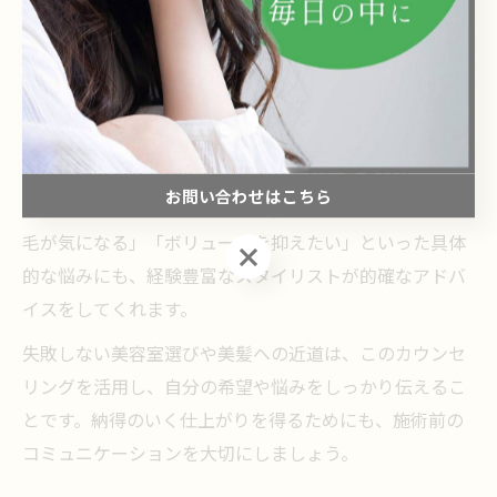
重要な役割を果たします。西葛西の人気美容室では、施
術前に丁寧なヒアリングを行い、お客様のライフスタイ
ルや髪のお悩み、理想のイメージを細かく共有します。
このカウンセリングによって、髪質や頭皮の状態、過去
の施術履歴などを把握し、一人ひとりに最適なメニュー
お問い合わせはこちら
や施術方法を提案できるのが特徴です。例えば、「クセ
毛が気になる」「ボリュームを抑えたい」といった具体
お問い合わせはこちら
的な悩みにも、経験豊富なスタイリストが的確なアドバ
イスをしてくれます。
失敗しない美容室選びや美髪への近道は、このカウンセ
リングを活用し、自分の希望や悩みをしっかり伝えるこ
とです。納得のいく仕上がりを得るためにも、施術前の
コミュニケーションを大切にしましょう。