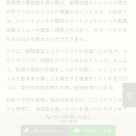
西葛西で美容室を選ぶ際は、髪質改善とトレンドの両立
が叶うサロンかどうかが重要なポイントです。人気店で
は、トリートメントや酸熱トリートメントといった髪質
改善メニューが豊富に用意されており、ダメージやクセ
毛のお悩みを根本からケアできます。
さらに、経験豊富なスタイリストが在籍しているか、カ
ウンセリングに時間をかけているかもチェックしましょ
う。髪質や頭皮の状態をしっかり診断し、トレンドスタ
イルと髪本来の美しさを両立する提案をしてくれるサロ
ンは、年代や性別を問わず高い支持を得ています。
初めての方や髪質に悩みのある方は、口コミやランキン
グも参考に、満足度の高いサロンを選ぶのがおすすめで
03-6808-1040
す。予約なしで利用できる店舗やメンズカットに強いサ
※予約専用
ロンもあるため、自分のニーズに合った選択が可能で
お問い合わせはこちら
ご予約はこちら
す。