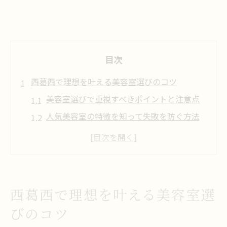
目次
西葛西で理想を叶える美容室選びのコツ
美容室選びで重視すべきポイントと注意点
人気美容室の特徴を知って失敗を防ぐ方法
口コミやランキング活用で理想の美容室探
し
カットが上手な美容室を見極めるコツ
初めてでも安心な予約の取り方と美容室選
西葛西で理想を叶える美容室選
び
びのコツ
美髪を目指すあなたに人気美容室の魅力