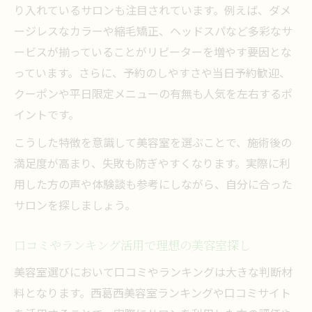
り入れているサロンも注目されています。例えば、ダメ
忙しい方に最適な美容室活用テクニック
ージレスなカラーや縮毛矯正、ヘッドスパなど多彩なサ
美容室予約時に気を付けたいポイント
ービスが揃っていることがリピーターを増やす要因とな
スムーズな美容室利用のための事前準備
っています。さらに、予約のしやすさや当日予約歓迎、
クーポンや平日限定メニューの有無も人気を左右するポ
イントです。
こうした特徴を意識して美容室を選ぶことで、施術後の
満足度が高まり、失敗も防ぎやすくなります。実際に利
用した方の声や体験談も参考にしながら、自分に合った
サロンを探しましょう。
口コミやランキング活用で理想の美容室探し
美容室選びにおいて口コミやランキングは大きな判断材
料となります。西葛西美容室ランキングや口コミサイト