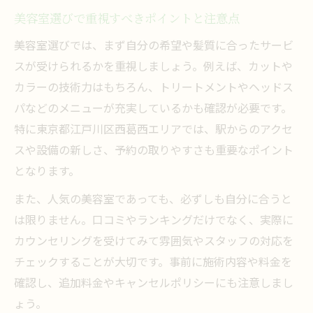
人気美容室が提案する髪質改善の秘訣
美容室選びで重視すべきポイントと注意点
美容室で叶うダメージレスな美髪ケア方法
美容室選びでは、まず自分の希望や髪質に合ったサービ
西葛西の美容室で人気のトリートメント体
スが受けられるかを重視しましょう。例えば、カットや
験
カラーの技術力はもちろん、トリートメントやヘッドス
ヘアサロンならではのプロの施術と満足度
パなどのメニューが充実しているかも確認が必要です。
美容室のカウンセリングが美髪に導く理由
特に東京都江戸川区西葛西エリアでは、駅からのアクセ
カット上手な美容室が集う西葛西の今
スや設備の新しさ、予約の取りやすさも重要なポイント
となります。
カットが得意な美容室を見分けるポイント
西葛西で話題の美容室と技術力の違い
また、人気の美容室であっても、必ずしも自分に合うと
カット技術が評判の美容室を選ぶメリット
は限りません。口コミやランキングだけでなく、実際に
カウンセリングを受けてみて雰囲気やスタッフの対応を
口コミで広がる美容室のカット体験談
チェックすることが大切です。事前に施術内容や料金を
メンズも満足できるカットが得意な美容室
確認し、追加料金やキャンセルポリシーにも注意しまし
失敗しない美容室選びをするためには
ょう。