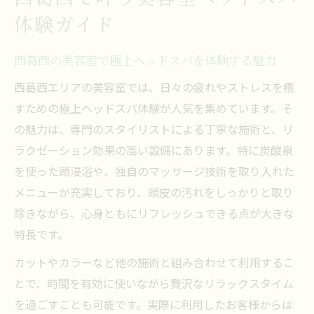
体験ガイド
美容室ヘッドスパで心身リフレッシュでき
る方法
西葛西の美容室で極上ヘッドスパを体験する魅力
美容室選びで重視したいヘッドスパ安心ポイン
西葛西エリアの美容室では、日々の疲れやストレスを癒
ト
すための極上ヘッドスパ体験が人気を集めています。そ
美容室ヘッドスパ利用時の安全性チェック
の魅力は、専門のスタイリストによる丁寧な施術と、リ
項目
ラクゼーション効果の高い設備にあります。特に炭酸泉
口コミから見る美容室ヘッドスパの安心感
を使った頭浸浴や、独自のマッサージ技術を取り入れた
とは
メニューが充実しており、頭皮の汚れをしっかりと取り
カウンセリング付き美容室ヘッドスパの重
除きながら、心身ともにリフレッシュできる点が大きな
要性
特長です。
美容室の衛生管理とヘッドスパ施術の信頼
カットやカラーなど他の施術と組み合わせて利用するこ
性
とで、時間を有効に使いながら贅沢なリラックスタイム
美容室選びで注目すべき技術力と接客ポイ
を過ごすことも可能です。実際に利用したお客様からは
ント