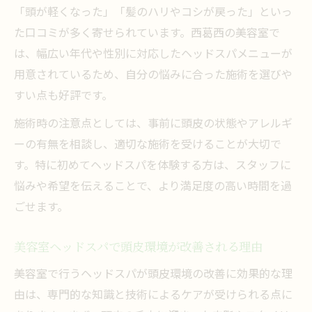
「頭が軽くなった」「髪のハリやコシが戻った」といっ
東京都江戸川区西葛西ヘッドスパの魅力に迫る
た口コミが多く寄せられています。西葛西の美容室で
西葛西エリアが美容室ヘッドスパの激戦区
は、幅広い年代や性別に対応したヘッドスパメニューが
な理由
用意されているため、自分の悩みに合った施術を選びや
美容室ヘッドスパで味わう江戸川区ならで
すい点も好評です。
はの癒し
施術時の注意点としては、事前に頭皮の状態やアレルギ
美容室が提案する頭皮ケアとリラクゼーシ
ーの有無を相談し、適切な施術を受けることが大切で
ョン法
す。特に初めてヘッドスパを体験する方は、スタッフに
美容室ヘッドスパで叶う髪と心のリフレッ
悩みや希望を伝えることで、より満足度の高い時間を過
シュ
ごせます。
口コミで評判の美容室ヘッドスパ体験談紹
介
美容室ヘッドスパで頭皮環境が改善される理由
ヘッドスパの相場や安全性が気になる方へ
美容室で行うヘッドスパが頭皮環境の改善に効果的な理
美容室ヘッドスパの相場とコース選びのコ
由は、専門的な知識と技術によるケアが受けられる点に