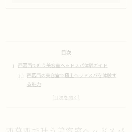
目次
西葛西で叶う美容室ヘッドスパ体験ガイド
西葛西の美容室で極上ヘッドスパを体験す
る魅力
美容室ヘッドスパで頭皮環境が改善される
理由
口コミで高評価の美容室ヘッドスパ最新事
情
西葛西で叶う美容室ヘッドスパ
専門店と美容室のヘッドスパ違いと選び方