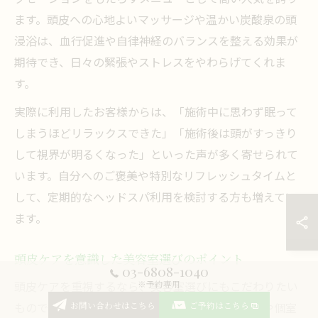
ます。頭皮への心地よいマッサージや温かい炭酸泉の頭
浸浴は、血行促進や自律神経のバランスを整える効果が
期待でき、日々の緊張やストレスをやわらげてくれま
す。
実際に利用したお客様からは、「施術中に思わず眠って
しまうほどリラックスできた」「施術後は頭がすっきり
して視界が明るくなった」といった声が多く寄せられて
います。自分へのご褒美や特別なリフレッシュタイムと
して、定期的なヘッドスパ利用を検討する方も増えてい
ます。
頭皮ケアを意識した美容室選びのポイント
03-6808-1040
頭皮ケアを重視するなら、美容室選びにもこだわりたい
※予約専用
ものです。西葛西エリアには、ヘッドスパ専門店や個室
お問い合わせはこちら
ご予約はこちら