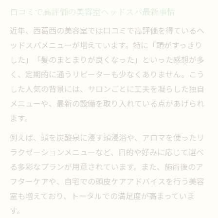
ョン効果
口コミで高評価の美容室ヘッドスパ最新事情
頭皮ケアを意識した美容室選びのポイント
近年、西葛西の美容室では口コミで高評価を得ているヘ
美容室ヘッドスパで肩こりや疲労も改善で
ッドスパメニューが増えています。特に「頭がすっきり
きる理由
した」「髪のまとまりが良くなった」といった感想が多
ヘッドスパのよくない理由とリスクの真相
く、定期的に通うリピーターも少なくありません。こう
美容室ヘッドスパに潜むリスクとその実態
した人気の背景には、サロンごとに工夫を凝らした独自
よくない理由とされる美容室ヘッドスパの
メニューや、最新の設備を取り入れている点があげられ
注意点
ます。
美容室ヘッドスパで稀に起こるリスク事例
例えば、頭を炭酸泉に浸す頭浸浴や、アロマを使ったリ
解説
ラクゼーションメニューなど、目的や好みに応じて選べ
口コミから学ぶ美容室ヘッドスパのデメリ
る多彩なプランが用意されています。また、施術後のア
ット
フターケアや、自宅での頭皮ケアアドバイスを行う美容
安全な美容室ヘッドスパを選ぶための工夫
室も増えており、トータルでの満足度が高まっていま
す。