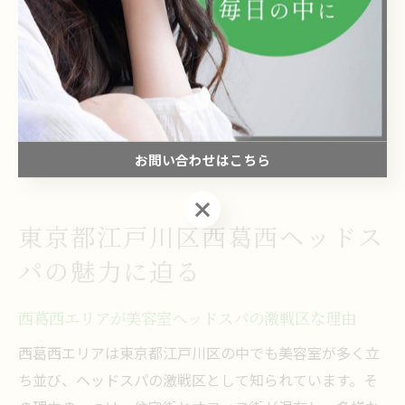
くれます。また、丁寧な接客や細やかな気配りも、リラ
ックスした時間を過ごすための重要なポイントです。
実際の利用者の声として、「スタッフの知識が豊富で安
心できた」「初めてでも丁寧に説明してくれた」などの
評価が多く寄せられています。美容室選びの際は、技術
力と接客の両面を意識して比較検討しましょう。
お問い合わせはこちら
お問い合わせはこちら
東京都江戸川区西葛西ヘッドス
パの魅力に迫る
西葛西エリアが美容室ヘッドスパの激戦区な理由
西葛西エリアは東京都江戸川区の中でも美容室が多く立
ち並び、ヘッドスパの激戦区として知られています。そ