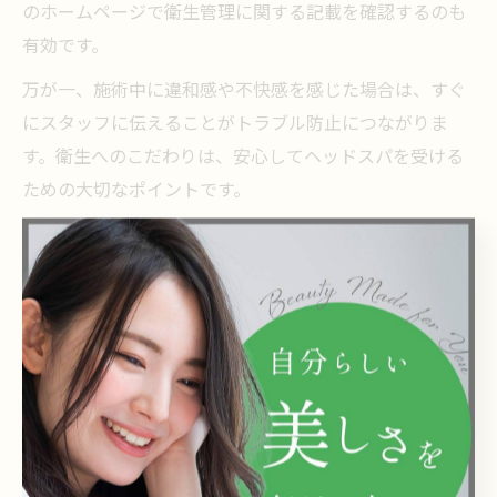
のホームページで衛生管理に関する記載を確認するのも
有効です。
万が一、施術中に違和感や不快感を感じた場合は、すぐ
にスタッフに伝えることがトラブル防止につながりま
す。衛生へのこだわりは、安心してヘッドスパを受ける
ための大切なポイントです。
美容室選びで注目すべき技術力と接客ポイント
ヘッドスパの満足度を高めるには、美容室スタッフの技
術力と接客レベルが欠かせません。西葛西エリアの美容
室では、熟練の手技や専門知識を持つスタイリストが在
籍しているサロンが多く見受けられます。
技術力の高いスタッフは、頭皮の状態を的確に把握し、
マッサージの強弱や施術内容を個々に合わせて調整して