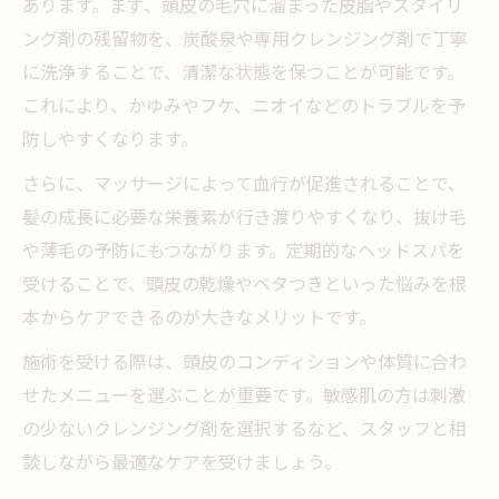
ツ
あります。まず、頭皮の毛穴に溜まった皮脂やスタイリ
ング剤の残留物を、炭酸泉や専用クレンジング剤で丁寧
安心して受けられる美容室ヘッドスパの基
に洗浄することで、清潔な状態を保つことが可能です。
準
これにより、かゆみやフケ、ニオイなどのトラブルを予
美容室ヘッドスパの料金とサービス内容を
防しやすくなります。
比較
さらに、マッサージによって血行が促進されることで、
口コミでわかる美容室ヘッドスパの費用感
髪の成長に必要な栄養素が行き渡りやすくなり、抜け毛
美容室ヘッドスパ施術時の安全対策と注意
や薄毛の予防にもつながります。定期的なヘッドスパを
点
受けることで、頭皮の乾燥やベタつきといった悩みを根
癒しと頭皮ケアを両立する美容室活用法
本からケアできるのが大きなメリットです。
美容室ヘッドスパで癒しと頭皮ケアを両立
施術を受ける際は、頭皮のコンディションや体質に合わ
する秘訣
せたメニューを選ぶことが重要です。敏感肌の方は刺激
日常生活で活かせる美容室ヘッドスパ活用
の少ないクレンジング剤を選択するなど、スタッフと相
術
談しながら最適なケアを受けましょう。
美容室ヘッドスパがもたらすリラクゼーシ