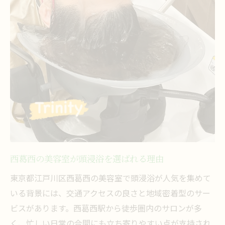
西葛西の美容室が頭浸浴を選ばれる理由
東京都江戸川区西葛西の美容室で頭浸浴が人気を集めて
いる背景には、交通アクセスの良さと地域密着型のサー
ビスがあります。西葛西駅から徒歩圏内のサロンが多
く、忙しい日常の合間にも立ち寄りやすい点が支持され