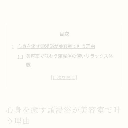
目次
心身を癒す頭浸浴が美容室で叶う理由
美容室で味わう頭浸浴の深いリラックス体
験
西葛西の美容室が頭浸浴を選ばれる理由
美容室の頭浸浴で心身のコリを優しく解消
美容室の頭浸浴が女性に癒しをもたらす仕
組み
心身を癒す頭浸浴が美容室で叶
美容室で叶う頭浸浴ならではの特徴と魅力
う理由
頭皮と髪質改善に効く浸水ヘッドスパ体験