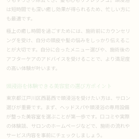
は短時間でも深い癒し効果が得られるため、忙しい方に
も最適です。
極上の癒し時間を過ごすためには、施術前にカウンセリ
ングを受け、自分の頭皮や髪の悩みをしっかり伝えるこ
とが大切です。自分に合ったメニュー選びや、施術後の
アフターケアのアドバイスを受けることで、より満足度
の高い体験が叶います。
頭浸浴を体験できる美容室の選び方ポイント
東京都江戸川区西葛西で頭浸浴を受けたい方は、サロン
選びが重要です。まず、ヘッドスパや頭浸浴の専用設備
が整った美容室を選ぶことが第一歩です。口コミや実際
の体験談、サロンのホームページなどで、施術の流れや
サービス内容を事前にチェックしましょう。