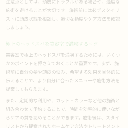
注意点としては、頭皮にトラブルがある場合や、過度な
施術を避けることが大切です。施術前には必ずスタイリ
ストに頭皮状態を相談し、適切な頻度やケア方法を確認
しましょう。
極上のヘッドスパを美容室で満喫するコツ
美容室で極上のヘッドスパを満喫するためには、いくつ
かのポイントを押さえておくことが重要です。まず、施
術前に自分の髪や頭皮の悩み、希望する効果を具体的に
伝えることで、より自分に合ったメニューや施術方法を
提案してもらえます。
また、定期的な利用や、カット・カラーなど他の施術と
組み合わせて予約することで、時間を効率的に使いなが
らケアの質を高めることができます。施術後は、スタイ
リストから提案されたホームケア方法やトリートメント