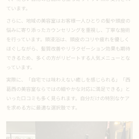
ています。
さらに、地域の美容室はお客様一人ひとりの髪や頭皮の
悩みに寄り添ったカウンセリングを重視し、丁寧な施術
を行っています。頭浸浴は、頭皮のコリや疲れを優しく
ほぐしながら、髪質改善やリラクゼーション効果も期待
できるため、多くの方がリピートする人気メニューとな
っています。
実際に、「自宅では味わえない癒しを感じられる」「西
葛西の美容室ならではの細やかな対応に満足できる」と
いった口コミも多く見られます。自分だけの特別なケア
を求める方に最適な選択肢です。