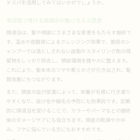
ドスパを活用してみてはいかがでしょうか。
美容室で受ける頭浸浴が髪に与える恩恵
頭浸浴は、髪や頭皮にさまざまな恩恵をもたらす施術で
す。温水や炭酸泉によるクレンジング効果で、普段のシ
ャンプーでは落としきれない皮脂やスタイリング剤の残
留物をしっかり除去し、頭皮環境を健やかに整えます。
これにより、髪本来のツヤや柔らかさが引き出され、髪
質改善にもつながります。
また、頭皮の血行促進によって、栄養が毛根に行き渡り
やすくなり、抜け毛や細毛の予防にも効果的です。定期
的に頭浸浴を受けることで、カラーやパーマなどの施術
後のダメージケアにも役立ちます。頭皮の乾燥やかゆ
み、フケに悩んでいる方にもおすすめです。