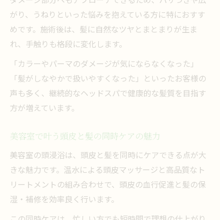
がり、うねりといった悩みを抱えている方に特におすす
めです。施術後は、髪に自然なツヤとまとまりが生ま
れ、手触りも格段に変化します。
「カラーやパーマのダメージが気にならなくなった」
「髪がしなやかで扱いやすくなった」といったお客様の
声も多く、継続的なヘッドスパで健康的な髪質を目指す
方が増えています。
美容室で叶う頭皮と髪の同時ケアの魅力
美容室の頭浸浴は、頭皮と髪を同時にケアできる点が大
きな魅力です。温水による頭皮マッサージと高品質なト
リートメントの組み合わせで、頭皮の血行促進と髪の保
湿・補修を効率良く行います。
この同時ケアは、忙しい方でも短時間で理想の仕上がり