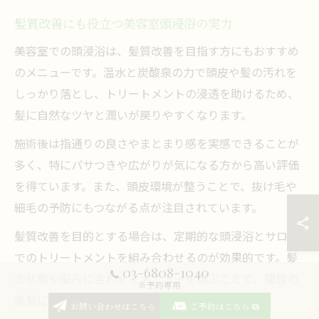
髪質改善にも役立つ美容室頭浸浴の実力
美容室での頭浸浴は、髪質改善を目指す方にもおすすめ
のメニューです。温水と炭酸泉の力で頭皮や髪の汚れを
しっかり落とし、トリートメントの浸透を助けるため、
髪に自然なツヤと潤いが戻りやすくなります。
施術後は指通りの良さやまとまり感を実感できることが
多く、特にパサつきや広がりが気になる方から高い評価
を得ています。また、頭皮環境が整うことで、抜け毛や
細毛の予防にもつながる点が注目されています。
髪質改善を目的とする場合は、定期的な頭浸浴とサロン
でのトリートメントを組み合わせるのが効果的です。髪
03-6808-1040
の状態や悩みに合わせてメニューを選ぶことで、理想の
※予約専用
美髪に近づけます。
お問い合わせはこちら
ご予約はこちら