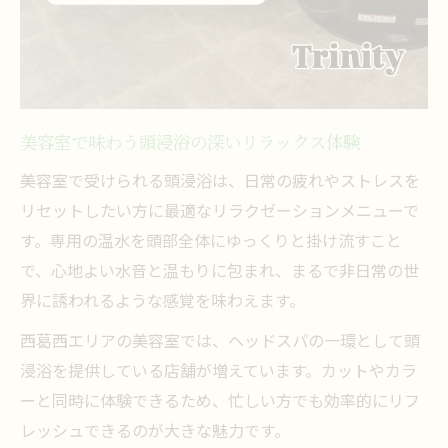
体験
美容室で受ける頭浸浴が髪に与える恩恵
極上のヘッドスパを美容室で満喫するコツ
頭浸浴で髪も心もリセットできる美容室事情
美容室で味わう頭浸浴の深いリラックス体験
美容室の頭浸浴で髪と心のリセットを実感
美容室で受けられる頭浸浴は、日常の疲れやストレスを
頭浸浴が美容室で人気の理由と効果を解説
リセットしたい方に最適なリラクゼーションメニューで
美容室で頭浸浴を選ぶメリットと体感談
す。専用の温水を頭部全体にゆっくりと掛け流すこと
髪質改善にも役立つ美容室頭浸浴の実力
で、心地よい水音と温もりに包まれ、まるで非日常の世
美容室でリセットする頭皮と心の癒し体験
界に誘われるような感覚を味わえます。
リラックス重視の女性へ贈る頭浸浴の魅力解説
西葛西エリアの美容室では、ヘッドスパの一環として頭
美容室で体験する頭浸浴の癒しポイント
浸浴を提供している店舗が増えています。カットやカラ
女性が美容室頭浸浴を選ぶ理由とおすすめ
ーと同時に体験できるため、忙しい方でも効率的にリフ
美容室の頭浸浴で心身リラックスの新習慣
レッシュできるのが大きな魅力です。