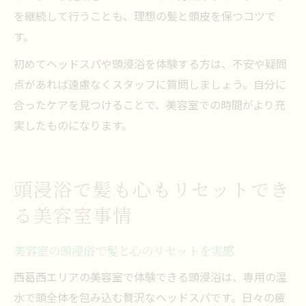
を継続して行うことも、理想の髪と頭皮を保つコツで
す。
初めてヘッドスパや頭浸浴を体験する方は、不安や疑問
点があれば遠慮なくスタッフに質問しましょう。自分に
合ったケアを見つけることで、美容室での時間がより充
実したものになります。
頭浸浴で髪も心もリセットでき
る美容室事情
美容室の頭浸浴で髪と心のリセットを実感
西葛西エリアの美容室で体験できる頭浸浴は、専用の温
水で頭全体を包み込む贅沢なヘッドスパです。日々の疲