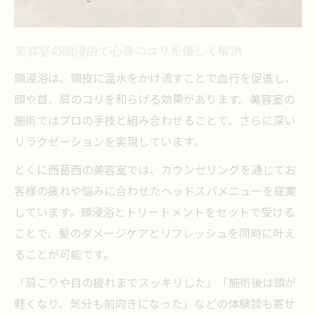
美容室の頭浸浴で心身のコリを優しく解消
頭浸浴は、頭皮に温水をかけ流すことで血行を促進し、
頭や首、肩のコリを和らげる効果があります。美容室の
施術ではプロの手技と組み合わせることで、さらに深い
リラクゼーションを実現しています。
とくに西葛西の美容室では、カウンセリングを通じてお
客様の疲れや悩みに合わせたヘッドスパメニューを提案
しています。頭浸浴とトリートメントをセットで受ける
ことで、髪のダメージケアとリフレッシュを同時に叶え
ることが可能です。
「肩こりや目の疲れまでスッキリした」「施術後は頭が
軽くなり、気分も前向きになった」などの体験談も寄せ