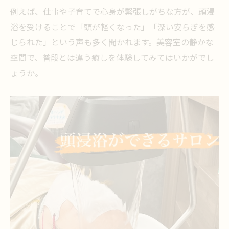
美容室で女性に人気の頭浸浴とは何か
例えば、仕事や子育てで心身が緊張しがちな方が、頭浸
頭浸浴が美容室でリラックス重視派に人気
浴を受けることで「頭が軽くなった」「深い安らぎを感
の訳
じられた」という声も多く聞かれます。美容室の静かな
西葛西エリアで話題の美容室ヘッドスパ体感術
空間で、普段とは違う癒しを体験してみてはいかがでし
西葛西で注目の美容室ヘッドスパ体験法
ょうか。
美容室ヘッドスパで西葛西エリアが人気な
理由
西葛西の美容室で体験できるヘッドスパの
魅力
美容室のヘッドスパを楽しむ西葛西流の過
ごし方
西葛西で選ばれる美容室ヘッドスパの秘密