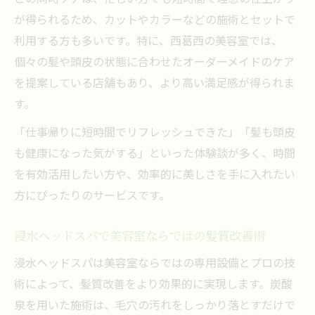
が得られるため、カットやカラーなどの施術とセットで
利用する方も多いです。特に、西葛西の美容室では、
個々の髪や頭皮の状態に合わせたオーダーメイドのケア
を提案している店舗もあり、より高い満足感が得られま
す。
「仕事帰りに短時間でリフレッシュできた」「髪も頭皮
も健康になった気がする」といった体験談が多く、時間
を有効活用したい方や、効率的に美しさを手に入れたい
方にぴったりのサービスです。
浸水ヘッドスパで美容室ならではの髪質改善術
浸水ヘッドスパは美容室ならではの専用設備とプロの技
術によって、髪質改善をより効果的に実現します。炭酸
泉を用いた施術は、毛穴の汚れをしっかり落とすだけで