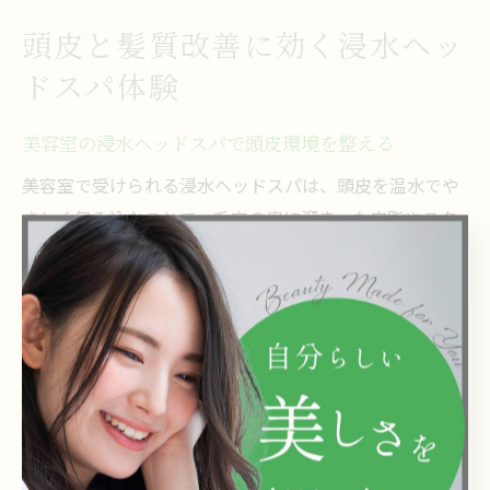
頭皮と髪質改善に効く浸水ヘッ
ドスパ体験
美容室の浸水ヘッドスパで頭皮環境を整える
美容室で受けられる浸水ヘッドスパは、頭皮を温水でや
さしく包み込むことで、毛穴の奥に溜まった皮脂やスタ
イリング剤などの汚れを浮かせて洗い流します。西葛西
エリアの多忙な方にも短時間でしっかりリフレッシュで
きると注目されています。
この頭浸浴は、頭皮の血行を促進し、コリや疲れをほぐ
す効果が期待できるため、慢性的な頭皮の乾燥やかゆ
み、ベタつきなどの悩みを根本からケアできるのが特徴
です。特に、普段からヘアケアに力を入れている方や、