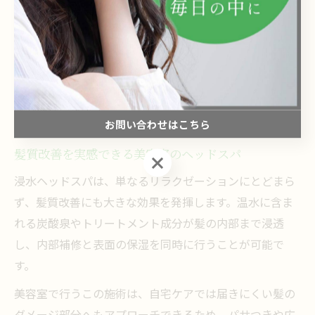
頭皮環境を改善したい方におすすめのメニューです。
実際にサロンを利用した方の声では、「頭がすっきり
し、髪の立ち上がりが良くなった」「頭皮のかゆみが軽
減した」といった体験談も多く聞かれています。頭皮環
境が整うことで、今後のヘアスタイルや髪質にも良い影
響が期待できます。
お問い合わせはこちら
髪質改善を実感できる美容室のヘッドスパ
お問い合わせはこちら
浸水ヘッドスパは、単なるリラクゼーションにとどまら
ず、髪質改善にも大きな効果を発揮します。温水に含ま
れる炭酸泉やトリートメント成分が髪の内部まで浸透
し、内部補修と表面の保湿を同時に行うことが可能で
す。
美容室で行うこの施術は、自宅ケアでは届きにくい髪の
ダメージ部分へもアプローチできるため、パサつきや広