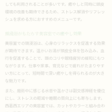
しても利用されることが多いです。癒やしと同時に頭皮
美容室で頭浸浴を受ける前の準備と流れ
環境の改善も期待できるため、ストレス解消やリフレッ
頭浸浴が髪と心に与えるリラックス効果
シュを求める方におすすめのメニューです。
美容室選びで注目したい頭浸浴の実績
頭浸浴専門店と美容室の違いを体験比較
頭浸浴がもたらす美容室での癒やし効果
美容室頭浸浴当日のマナーと注意点
美容室での頭浸浴は、心身のリラックスを促進する効果
ヘッドスパとの違いと頭浸浴の効果に注目
が期待できます。温かいお湯が頭皮全体を包み込み、血
行を促進することで、頭のコリや眼精疲労の緩和にもつ
美容室の頭浸浴とヘッドスパの違いを解説
ながります。仕事や家事、育児などで疲れがたまりやす
頭浸浴が選ばれる理由と美容室での評判
い方にとって、短時間で深い癒やしを得られるのが大き
美容室で体験する頭浸浴の効果と口コミ
な魅力です。
頭浸浴とヘッドスパのメリットデメリット
また、施術中に感じる水音や温かさは副交感神経を優位
美容室での頭浸浴が髪質改善に役立つ理由
にし、ストレスの軽減や睡眠の質向上にも寄与します。
頭浸浴メニューで得られる美容室の癒し
西葛西エリアの美容室では、カットやカラーと組み合わ
美容室の頭浸浴メニューで極上の癒し体感