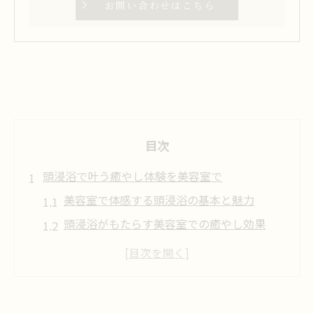
お問い合わせはこちら
目次
頭浸浴で叶う癒やし体験を美容室で
美容室で体感する頭浸浴の基本と魅力
頭浸浴がもたらす美容室での癒やし効果
美容室選びで頭浸浴を重視する理由とは
西葛西エリア美容室の頭浸浴体験の実際
専門店と美容室の頭浸浴の違いを比較