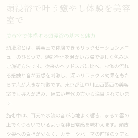
西葛西エリア美容室の頭浸浴事情
頭浸浴で叶う癒やし体験を美容
頭浸浴導入美容室の西葛西エリア最新傾向
室で
口コミで評判の美容室頭浸浴を徹底調査
専門店と美容室のサービス比較ポイント
美容室で体感する頭浸浴の基本と魅力
美容室頭浸浴の安全性とリスク対策の実情
頭浸浴とは、美容室で体験できるリラクゼーションメニ
西葛西で人気の頭浸浴体験の流れと雰囲気
ューのひとつで、頭部全体を温かいお湯で優しく包み込
美容室選びで重視すべき頭浸浴の魅力
む施術方法です。従来のヘッドスパに比べ、お湯の流れ
る感触と音が五感を刺激し、深いリラックス効果をもた
美容室の頭浸浴で得られる癒やし効果とは
らす点が大きな特徴です。東京都江戸川区西葛西の美容
頭浸浴導入美容室の選び方と専門性チェッ
室でも導入が進み、幅広い年代の方から注目されていま
ク
す。
口コミで高評価の美容室頭浸浴の特徴
施術中は、耳元で水流の音が心地よく響き、まるで雲の
美容室で実感できる頭浸浴の髪質改善力
上でくつろいでいるような非日常感を味わえます。頭皮
頭浸浴対応美容室の雰囲気と接客の違い
や髪への負担が少なく、カラーやパーマの前後のケアと
髪と心を癒やす頭浸浴体験のポイント