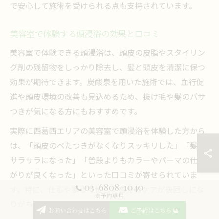
で安心して施術を受けられる点も支持されています。
美容室で体験する頭浸浴の効果と口コミ
美容室で体験できる頭浸浴は、頭皮の皮脂やスタイリン
グ剤の残留物をしっかり除去し、髪と頭皮を清潔に保つ
効果が期待できます。炭酸泉を用いた施術では、血行促
進や頭皮環境の改善も見込めるため、抜け毛や髪のパサ
つきが気になる方にもおすすめです。
実際に西葛西エリアの美容室で頭浸浴を体験した方から
は、「頭皮のべたつきがなくなりスッキリした」「髪が
サラサラになった」「普段よりもカラーやパーマの仕上
がりが良くなった」といった口コミが寄せられていま
03-6808-1040
す。特に、仕事や家事で忙しく自分のケアが後回しにな
※予約専用
りがちな方から高評価です。
お問い合わせはこちら
ご予約はこちら