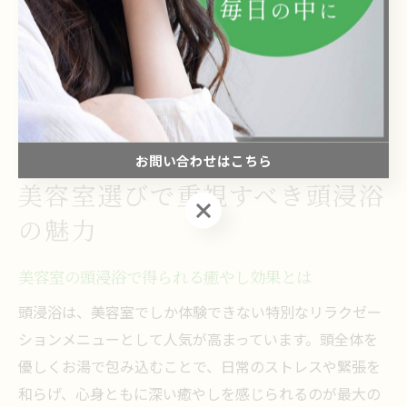
実際の体験者からは「雲上のゆりかごのような癒やし」
「疲れが取れてスッキリした」といった感想が寄せられ
ています。西葛西の美容室では、利用者の満足度を高め
るために雰囲気づくりや接客にも力を入れており、初め
ての方も安心して体験できる環境が整っています。
お問い合わせはこちら
美容室選びで重視すべき頭浸浴
お問い合わせはこちら
の魅力
美容室の頭浸浴で得られる癒やし効果とは
頭浸浴は、美容室でしか体験できない特別なリラクゼー
ションメニューとして人気が高まっています。頭全体を
優しくお湯で包み込むことで、日常のストレスや緊張を
和らげ、心身ともに深い癒やしを感じられるのが最大の