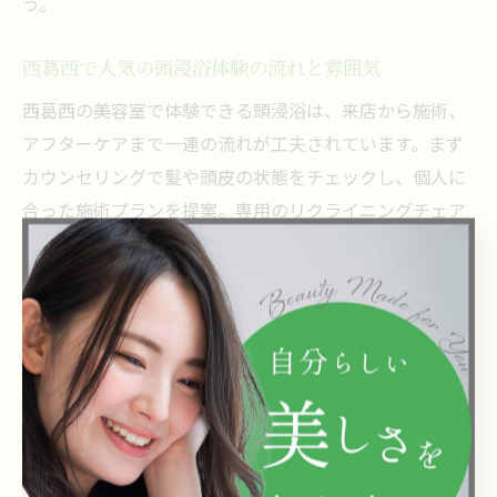
う。
西葛西で人気の頭浸浴体験の流れと雰囲気
西葛西の美容室で体験できる頭浸浴は、来店から施術、
アフターケアまで一連の流れが工夫されています。まず
カウンセリングで髪や頭皮の状態をチェックし、個人に
合った施術プランを提案。専用のリクライニングチェア
で、耳元に心地よい水音が響く中、頭全体をお湯で優し
く包み込みます。
施術中は照明を落とし、静かな空間で深いリラックス感
に浸れるのが特徴です。頭皮の緊張が和らぎ、日常のス
トレスから解放される感覚を味わえます。施術後は髪や
頭皮の状態を確認し、必要に応じて自宅ケアのアドバイ
スをもらえる場合もあります。