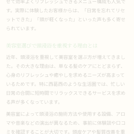
せて効率よくリフレッシュできるメニュー構成も人気で
口コミで人気の美容室頭浸浴メニュー事例
す。実際に体験したお客様からは、「日常を忘れてリセ
美容室選びで重視したい頭浸浴メニュー内
ットできた」「頭が軽くなった」といった声も多く寄せ
容
られています。
頭浸浴で心身を癒やす美容室の秘密とは
美容室選びで頭浸浴を重視する理由とは
美容室頭浸浴メニューの安心ポイント解説
近年、頭浸浴を重視して美容室を選ぶ方が増えてきまし
た。その大きな理由は、単なる髪のケアにとどまらず、
心身のリフレッシュや癒やしを求めるニーズが高まって
いるためです。特に西葛西のような生活圏では、忙しい
日常の合間に短時間でリラックスできるサービスを求め
る声が多くなっています。
美容室によって頭浸浴の施術方法や使用する設備、アロ
マや音楽などの演出が異なるため、事前に体験談や口コ
ミを確認することが大切です。頭皮ケアや髪質改善を重