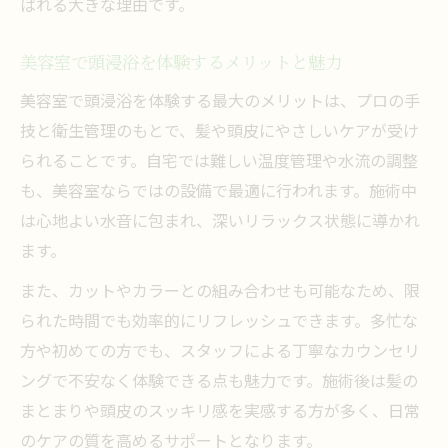
ばれる大きな理由です。
体験
美容室頭浸浴の安全性と快適さをチェック
美容室で頭浸浴を体験するメリットと魅力
信頼できる美容室選びで叶う頭浸浴の満足
美容室で頭浸浴を体験する最大のメリットは、プロの手
度
技と衛生管理のもとで、髪や頭皮にやさしいケアが受け
心地よい頭浸浴で得られるリラックス効果
られることです。自宅では難しい温度管理や水流の調整
美容室頭浸浴で心と身体に広がる癒し効果
も、美容室ならではの設備で最適に行われます。施術中
リラックス重視の美容室頭浸浴を体験しよ
は心地よい水音に包まれ、深いリラックス状態に導かれ
う
ます。
美容室で味わう頭浸浴の深い安らぎの理由
また、カットやカラーとの組み合わせも可能なため、限
頭浸浴が美容室の人気リラクゼーション施
られた時間でも効率的にリフレッシュできます。多忙な
術
方や初めての方でも、スタッフによる丁寧なカウンセリ
美容室頭浸浴のリピートしたくなる魅力と
ングで不安なく体験できる点も魅力です。施術後は髪の
は
まとまりや頭皮のスッキリ感を実感する方が多く、日常
自分に合う美容室で頭浸浴の魅力を再発見
のケアの質を高めるサポートとなります。