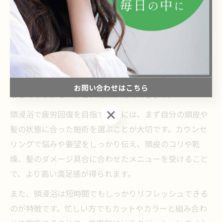
美容室の頭浸浴で日々の疲労回復を目指すコツ
美容室で提供される頭浸浴は、日々の疲労やストレスを
効率的にリセットしたい方にぴったりのメニューです。
東京都江戸川区西葛西エリアでも、頭皮や髪のケアを重
視した施術が注目されており、特に頭全体をお湯に浸す
お問い合わせはこちら
ことでリラクゼーション効果が期待できます。
お問い合わせはこちら
頭浸浴で疲労回復を目指すためには、まず自分の頭皮や
髪の状態に合った施術を選ぶことが大切です。カウンセ
リングで悩みや要望をしっかり伝え、頭皮のコリや乾
燥、髪のダメージ具合に合わせたメニューを受けること
で、より高い満足感が得られます。
また、頭浸浴は短時間でもしっかりリフレッシュできる
のが特徴です。忙しい方でもカットやカラーと組み合わ