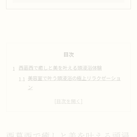
目次
西葛西で癒しと美を叶える頭浸浴体験
美容室で叶う頭浸浴の極上リラクゼーショ
ン
頭浸浴が美容室利用者に選ばれる理由とは
美容室で頭浸浴を体験するメリットと魅力
癒し時間を作る美容室の頭浸浴がおすすめ
な人
西葛西で癒しと美を叶える頭浸