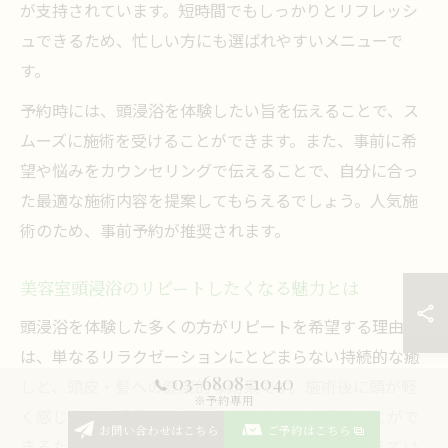
が支持されています。短時間でもしっかりとリフレッシ
ュできるため、忙しい方にも選ばれやすいメニューで
す。
予約時には、頭浸浴を体験したい旨を伝えることで、ス
ムーズに施術を受けることができます。また、事前に希
望や悩みをカウンセリングで伝えることで、自分に合っ
た最適な施術内容を提案してもらえるでしょう。人気施
術のため、事前予約が推奨されます。
美容室頭浸浴のリピートしたくなる魅力とは
頭浸浴を体験した多くの方がリピートを希望する理由
は、単なるリラクゼーションにとどまらない持続的な癒
03-6808-1040
しと、頭皮・髪への健康的な効果です。施術後に頭が軽
※予約専用
く感じたり、視界が広がったような感覚を得ることがで
お問い合わせはこちら
ご予約はこちら
きるため、定期的なケアとして取り入れる方が増えてい