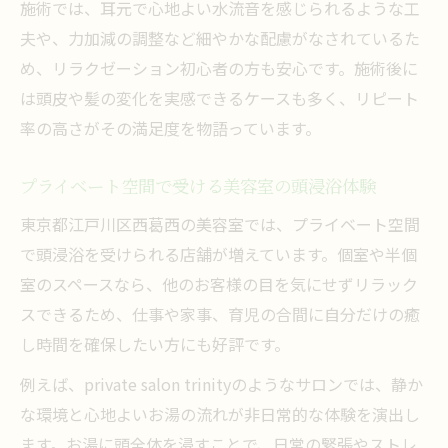
施術では、耳元で心地よい水流音を感じられるような工
夫や、力加減の調整など細やかな配慮がなされているた
め、リラクゼーション初心者の方も安心です。施術後に
は頭皮や髪の変化を実感できるケースも多く、リピート
率の高さがその満足度を物語っています。
プライベート空間で受ける美容室の頭浸浴体験
東京都江戸川区西葛西の美容室では、プライベート空間
で頭浸浴を受けられる店舗が増えています。個室や半個
室のスペースなら、他のお客様の目を気にせずリラック
スできるため、仕事や家事、育児の合間に自分だけの癒
し時間を確保したい方にも好評です。
例えば、private salon trinityのようなサロンでは、静か
な環境と心地よいお湯の流れが非日常的な体験を演出し
ます。お湯に頭全体を浸すことで、日常の緊張やストレ