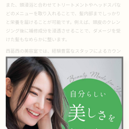
また、頭浸浴と合わせてトリートメントやヘッドスパな
どのメニューを取り入れることで、髪内部までしっかり
と栄養を届けることが可能です。例えば、頭皮のクレン
ジング後に補修成分を浸透させることで、ダメージを受
けた髪もなめらかに整います。
西葛西の美容室では、経験豊富なスタッフによるカウン
セリングを通じて、一人ひとりの髪質やお悩みに合わせ
た施術が提案されます。頭浸浴を取り入れることで、髪
も頭皮もワンランク上の美しさを目指せるのが大きな魅
力です。
頭浸浴を通じて日常の疲れを和
らげる秘訣