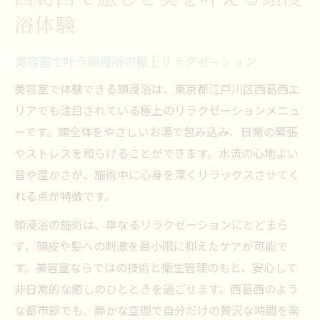
美容室頭浸浴で心身ともにリフレッシュ
浴体験
頭皮リフレッシュには美容室の頭浸浴が最適
美容室の頭浸浴で頭皮環境を健やかに保つ
美容室で叶う頭浸浴の極上リラクゼーション
方法
美容室で体験できる頭浸浴は、東京都江戸川区西葛西エ
頭皮ケア重視派に美容室頭浸浴が選ばれる
リアでも注目されている極上のリラクゼーションメニュ
理由
ーです。頭全体をやさしいお湯で包み込み、日常の緊張
美容室で頭皮リフレッシュを実感できる頭
やストレスを和らげることができます。水流の心地よい
浸浴
音や温かさが、施術中に心身を深くリラックスさせてく
敏感な頭皮も安心な美容室頭浸浴のポイン
れる点が特徴です。
ト
頭浸浴の施術は、単なるリラクゼーションにとどまら
西葛西の美容室頭浸浴で髪も美しく整う秘
ず、頭皮や髪への刺激を最小限に抑えたケアが可能で
訣
す。美容室ならではの技術と衛生管理のもと、安心して
頭浸浴を通じて日常の疲れを和らげる秘訣
非日常的な癒しのひとときを過ごせます。西葛西のよう
美容室の頭浸浴で日々の疲労回復を目指す
な都市部でも、静かな空間で自分だけの贅沢な時間を楽