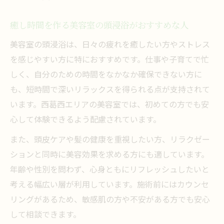
美容室選びで見極める頭浸浴のこだわりポ
癒し時間を作る美容室の頭浸浴がおすすめな人
イント
自分にぴったりな美容室頭浸浴体験の探し
美容室の頭浸浴は、日々の疲れを癒したい方やストレス
方
を感じやすい方に特におすすめです。仕事や子育てで忙
しく、自分のための時間をなかなか確保できない方に
美容室で満足度を高める頭浸浴の選択基準
も、短時間で深いリラックスを得られる点が支持されて
美容室の頭浸浴で叶う理想のリラクゼーシ
います。西葛西エリアの美容室では、初めての方でも安
ョン
心して体験できるよう配慮されています。
口コミで話題の美容室頭浸浴をチェックし
また、頭皮ケアや髪の健康を重視したい方、リラクゼー
よう
ションと同時に美容効果を求める方にも適しています。
年齢や性別を問わず、心身ともにリフレッシュしたいと
考える幅広い層が利用しています。施術前にはカウンセ
リングがあるため、敏感肌の方や不安がある方でも安心
して相談できます。