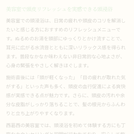
美容室で頭皮リフレッシュを実感できる頭浸浴
美容室での頭浸浴は、日常の疲れや頭皮のコリを解消し
たいと感じる方におすすめのリフレッシュメニューで
す。ぬるめのお湯を頭部にゆっくりとかけ流すことで、
耳元に広がる水流音とともに深いリラックス感を得られ
ます。普段なかなか味わえない非日常的な心地よさが、
心身の緊張をやさしく解きほぐします。
施術直後には「頭が軽くなった」「目の疲れが取れた気
がする」といった声も多く、頭皮の血行促進による爽快
感が実感できる点が魅力です。さらに、頭皮の汚れや余
分な皮脂がしっかり落ちることで、髪の根元からふんわ
りと立ち上がりやすくなります。
西葛西の美容室では、頭浸浴を初めて体験する方にも丁
寧なカウンセリングと説明が行われており、安心して施