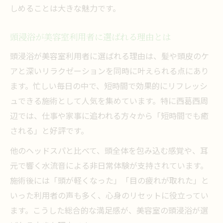
コツ
しめることは大きな魅力です。
頭浸浴がもたらす心身の癒しを美容室で体
感
頭浸浴が美容室利用者に選ばれる理由とは
美容室で受ける頭浸浴のリラックス効果と
頭浸浴が美容室利用者に選ばれる理由は、髪や頭皮のケ
は
アと深いリラクゼーションを同時に叶えられる点にあり
忙しい毎日こそ美容室頭浸浴でリセット時
ます。忙しい毎日の中で、短時間で効果的にリフレッシ
間
ュできる施術として人気を集めています。特に西葛西周
辺では、仕事や家事に追われる方々から「短時間でも癒
疲れを癒す美容室頭浸浴の新しい楽しみ方
される」と好評です。
美容室選びで重視したい頭浸浴の安心感
安心して美容室頭浸浴を体験するための選
他のヘッドスパと比べて、頭全体を包み込む感覚や、耳
び方
元で響く水流音による非日常体験が支持されています。
施術後には「頭が軽くなった」「目の疲れが取れた」と
美容室頭浸浴が初めての方も安心できる理
いった利用者の声も多く、心身のリセットに役立ってい
由
ます。こうした総合的な満足感が、美容室の頭浸浴が選
プライベート空間で受ける美容室の頭浸浴